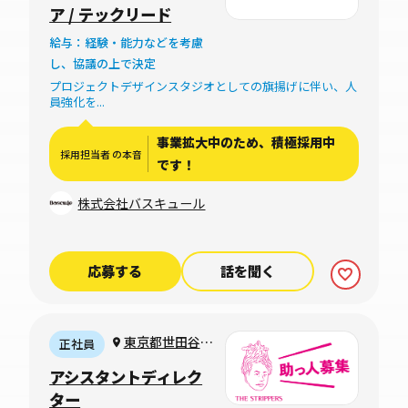
布偕成ビル6F
ア / テックリード
給与：経験・能力などを考慮
し、協議の上で決定
プロジェクトデザインスタジオとしての旗揚げに伴い、人
員強化を...
事業拡大中のため、積極採用中
採用担当者 の本音
です！
株式会社バスキュール
応募する
話を聞く
東京都世田谷区
正社員
野沢4-20-2（完
アシスタントディレク
全リモートも可
ター