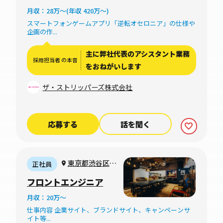
能）
月収：28万〜(年収 420万〜)
スマートフォンゲームアプリ「逆転オセロニア」の仕様や
企画の作...
主に弊社代表のアシスタント業務
採用担当者 の本音
をおねがいします
ザ・ストリッパーズ株式会社
応募する
話を聞く
東京都渋谷区南
正社員
平台町17-13 ヴァ
フロントエンジニア
ンヴェール南平台
月収：20万〜
2F
仕事内容 企業サイト、ブランドサイト、キャンペーンサ
イト等...