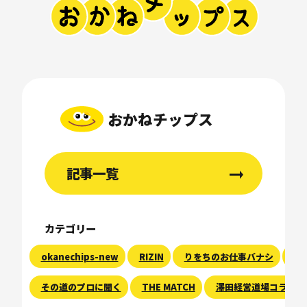
おかねチップス
記事一覧
カテゴリー
okanechips-new
RIZIN
りをちのお仕事バナシ
現
その道のプロに聞く
THE MATCH
澤田経営道場コラム