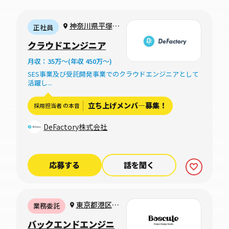
神奈川県平塚市
正社員
中原3-12-5（完
クラウドエンジニア
全リモート可）
月収：35万〜(年収 450万〜)
SES事業及び受託開発事業でのクラウドエンジニアとして
活躍し...
立ち上げメンバ―募集！
採用担当者 の本音
DeFactory株式会社
応募する
話を聞く
東京都港区麻
業務委託
布台1-8-10 麻
バックエンドエンジニ