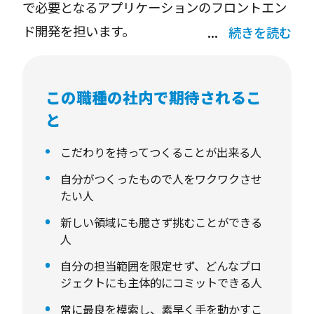
で必要となるアプリケーションのフロントエン
ド開発を担います。
続きを読む
プロジェクトの初期段階からチームメンバーと
この職種の社内で期待されるこ
して加わり、企画の技術的アプローチによる提
と
案、モックアップ作成による体験の検証、コン
テンツの仕様、設計、実装までプロジェクト全
こだわりを持ってつくることが出来る人
体を通して活躍していただける方を募集してい
自分がつくったもので人をワクワクさせ
たい人
ます。
新しい領域にも臆さず挑むことができる
人
現在はWebもしくはUnityでの開発が主となっ
自分の担当範囲を限定せず、どんなプロ
ていますが、コンテンツの体験やシーンに合わ
ジェクトにも主体的にコミットできる人
せてツールは選択可能です。
常に最良を模索し、素早く手を動かすこ