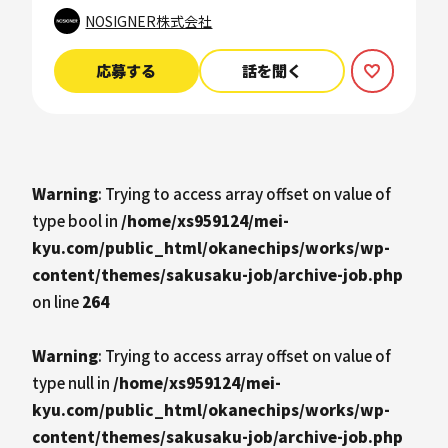
NOSIGNER株式会社
応募する
話を聞く
Warning
: Trying to access array offset on value of
type bool in
/home/xs959124/mei-
kyu.com/public_html/okanechips/works/wp-
content/themes/sakusaku-job/archive-job.php
on line
264
Warning
: Trying to access array offset on value of
type null in
/home/xs959124/mei-
kyu.com/public_html/okanechips/works/wp-
content/themes/sakusaku-job/archive-job.php