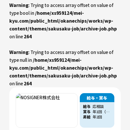
Warning
: Trying to access array offset on value of
type bool in
/home/xs959124/mei-
kyu.com/public_html/okanechips/works/wp-
content/themes/sakusaku-job/archive-job.php
on line
264
Warning
: Trying to access array offset on value of
type null in
/home/xs959124/mei-
kyu.com/public_html/okanechips/works/wp-
content/themes/sakusaku-job/archive-job.php
on line
264
給与・賞与
給与
応相談
賞与
年1回（他、会社業績に応じた賞与支給実績あり）
昇給
年2回