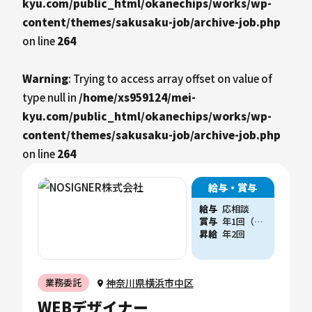
kyu.com/public_html/okanechips/works/wp-
content/themes/sakusaku-job/archive-job.php
on line
264
Warning
: Trying to access array offset on value of
type null in
/home/xs959124/mei-
kyu.com/public_html/okanechips/works/wp-
content/themes/sakusaku-job/archive-job.php
on line
264
給与・賞与
給与
応相談
賞与
年1回（他、会社業績に応じた賞与支給実績あり）
昇給
年2回
神奈川県横浜市中区
業務委託
WEBデザイナー