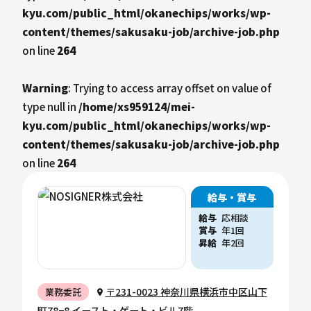
kyu.com/public_html/okanechips/works/wp-
content/themes/sakusaku-job/archive-job.php
on line
264
Warning
: Trying to access array offset on value of
type null in
/home/xs959124/mei-
kyu.com/public_html/okanechips/works/wp-
content/themes/sakusaku-job/archive-job.php
on line
264
給与・賞与
給与
応相談
賞与
年1回
昇給
年2回
〒231-0023 神奈川県横浜市中区山下
業務委託
町78−8 イースト・ゲート・ビル7階