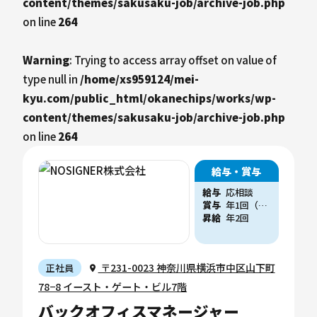
content/themes/sakusaku-job/archive-job.php
on line
264
Warning
: Trying to access array offset on value of
type null in
/home/xs959124/mei-
kyu.com/public_html/okanechips/works/wp-
content/themes/sakusaku-job/archive-job.php
on line
264
給与・賞与
給与
応相談
賞与
年1回（他、会社業績に応じた賞与支給実績あり）
昇給
年2回
〒231-0023 神奈川県横浜市中区山下町
正社員
78−8 イースト・ゲート・ビル7階
バックオフィスマネージャー