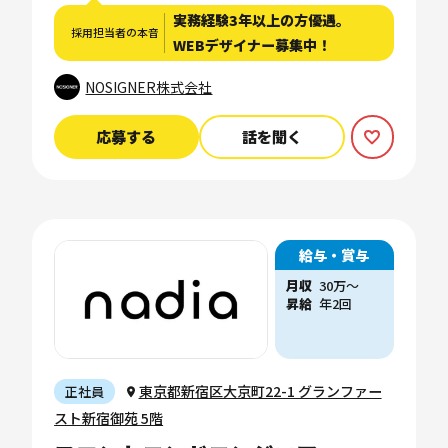
実務経験3年以上の方優遇。
採用担当者の本音
WEBデザイナー募集中！
NOSIGNER株式会社
応募する
話を聞く
給与・賞与
月収
30万〜
昇給
年2回
東京都新宿区大京町22-1 グランファー
正社員
スト新宿御苑 5階