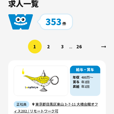
求人一覧
353
件
1
2
3
26
...
給与・賞与
年収
400
万
〜
賞与
年2回
昇給
年1回
東京都目黒区東山 3-7-11 大橋会館オフ
正社員
ィス202 / リモートワーク可