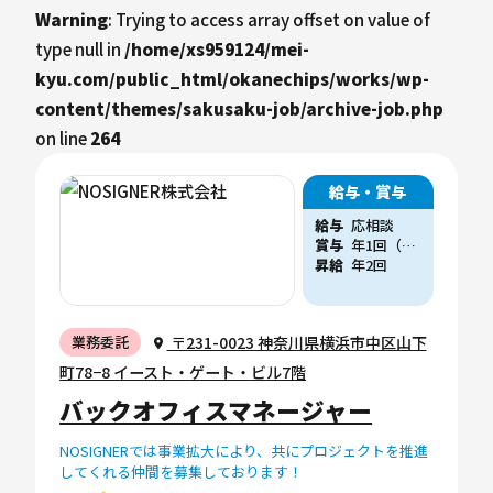
Warning
: Trying to access array offset on value of
type null in
/home/xs959124/mei-
kyu.com/public_html/okanechips/works/wp-
content/themes/sakusaku-job/archive-job.php
on line
264
給与・賞与
給与
応相談
賞与
年1回（他、会社業績に応じた賞与支給実績あり）
昇給
年2回
〒231-0023 神奈川県横浜市中区山下
業務委託
町78−8 イースト・ゲート・ビル7階
バックオフィスマネージャー
NOSIGNERでは事業拡大により、共にプロジェクトを推進
してくれる仲間を募集しております！