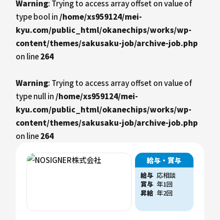
Warning
: Trying to access array offset on value of
type bool in
/home/xs959124/mei-
kyu.com/public_html/okanechips/works/wp-
content/themes/sakusaku-job/archive-job.php
on line
264
Warning
: Trying to access array offset on value of
type null in
/home/xs959124/mei-
kyu.com/public_html/okanechips/works/wp-
content/themes/sakusaku-job/archive-job.php
on line
264
給与・賞与
給与
応相談
賞与
年1回
昇給
年2回