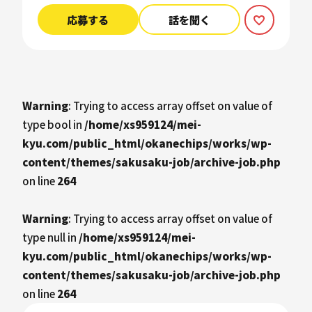
応募する
話を聞く
Warning
: Trying to access array offset on value of
type bool in
/home/xs959124/mei-
kyu.com/public_html/okanechips/works/wp-
content/themes/sakusaku-job/archive-job.php
on line
264
Warning
: Trying to access array offset on value of
type null in
/home/xs959124/mei-
kyu.com/public_html/okanechips/works/wp-
content/themes/sakusaku-job/archive-job.php
on line
264