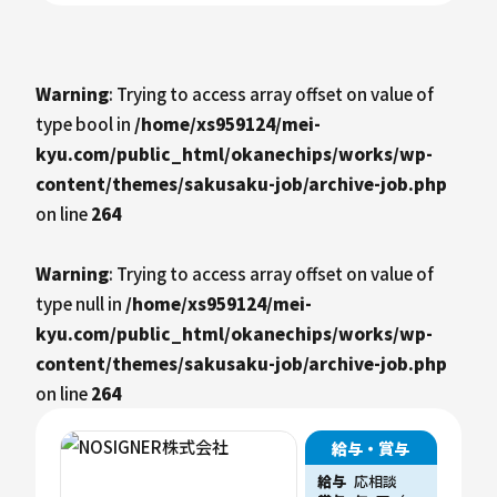
Warning
: Trying to access array offset on value of
type bool in
/home/xs959124/mei-
kyu.com/public_html/okanechips/works/wp-
content/themes/sakusaku-job/archive-job.php
on line
264
Warning
: Trying to access array offset on value of
type null in
/home/xs959124/mei-
kyu.com/public_html/okanechips/works/wp-
content/themes/sakusaku-job/archive-job.php
on line
264
給与・賞与
給与
応相談