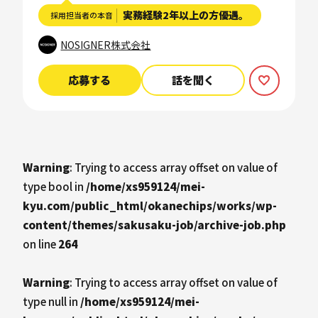
実務経験2年以上の方優遇。
採用担当者の本音
NOSIGNER株式会社
応募する
話を聞く
Warning
: Trying to access array offset on value of
type bool in
/home/xs959124/mei-
kyu.com/public_html/okanechips/works/wp-
content/themes/sakusaku-job/archive-job.php
on line
264
Warning
: Trying to access array offset on value of
type null in
/home/xs959124/mei-