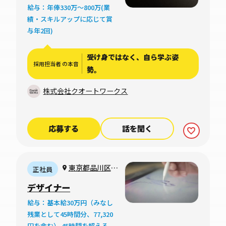
給与：年俸330万〜800万(業
績・スキルアップに応じて賞
与年2回)
受け身ではなく、自ら学ぶ姿
採用担当者 の本音
勢。
株式会社クオートワークス
応募する
話を聞く
東京都品川区上
正社員
大崎
デザイナー
給与：基本給30万円（みなし
残業として45時間分、77,320
円を含む） 45時間を超える時