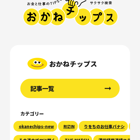
おかねチップス
記事一覧
カテゴリー
okanechips-new
RIZIN
りをちのお仕事バナシ
現