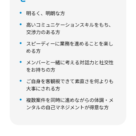
クライアントとは直接コミュニケーションを取
りながら案件を進めることができ、
明るく、明朗な方
企画構想の段階からローンチに至るまで、一気
高いコミュニケーションスキルをもち、
交渉力のある方
通貫で携わることができます。
スピーディーに業務を進めることを楽し
める方
メンバーと一緒に考える対話力と社交性
をお持ちの方
ご自身を客観視できて素直さを何よりも
大事にされる方
複数案件を同時に進めながらの体調・メ
ンタルの自己マネジメントが得意な方