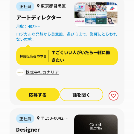
東京都目黒区青
正社員
葉台
アートディレクター
月収：40万〜
ロジカルな発想から美意識、遊び心まで、業種にとらわれ
ない柔軟...
すごくいい人がいたら一緒に働
採用担当者 の本音
きたい
株式会社カナリア
応募する
話を聞く
〒153-0042 東
正社員
京都目黒区青葉台
Designer