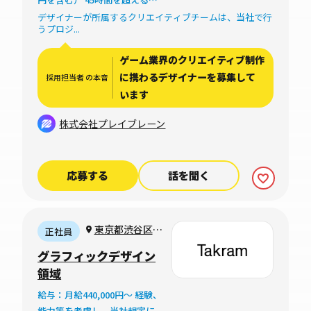
間外労働については割増賃金
デザイナーが所属するクリエイティブチームは、当社で行
うプロジ...
を支給
ゲーム業界のクリエイティブ制作
に携わるデザイナーを募集して
採用担当者 の本音
います
株式会社プレイブレーン
応募する
話を聞く
東京都渋谷区神
正社員
宮前5-7-4穏田今
グラフィックデザイン
泉ビル
領域
給与：月給440,000円〜 経験、
能力等を考慮し、当社規定に