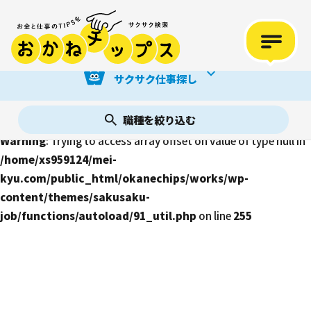
Warning
: Trying to access array offset on value of type bool in
/home/xs959124/mei-
kyu.com/public_html/okanechips/works/wp-
サクサク仕事探し
content/themes/sakusaku-
job/functions/autoload/91_util.php
on line
255
職種を絞り込む
Warning
: Trying to access array offset on value of type null in
/home/xs959124/mei-
kyu.com/public_html/okanechips/works/wp-
content/themes/sakusaku-
job/functions/autoload/91_util.php
on line
255