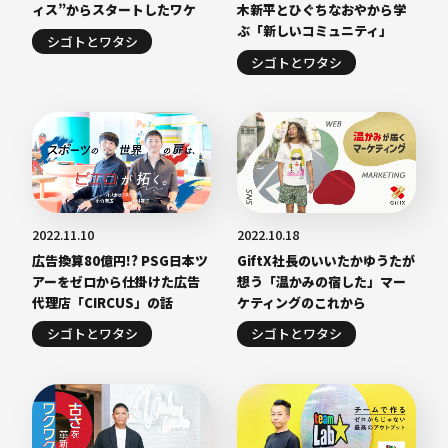
ィス”からスタートしたワケ
木新平とひぐちなおやから学
ぶ「新しいコミュニティ」
シゴトとワタシ
シゴトとワタシ
2022.11.10
2022.10.18
広告換算80億円!? PSG日本ツ
GiftX社長のいいたかゆうたが
アーをゼロから仕掛けた広告
想う「温かみの宿した」マー
代理店「CIRCUS」の話
ケティングのこれから
シゴトとワタシ
シゴトとワタシ