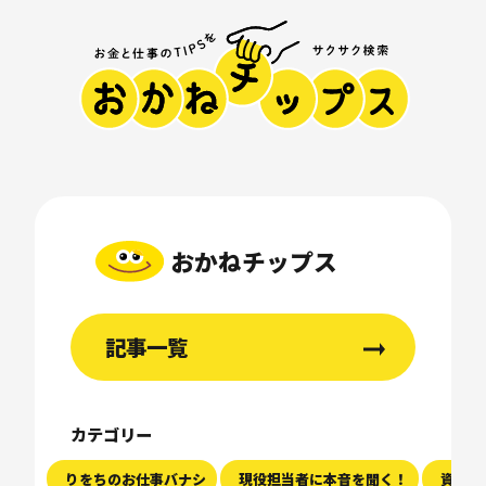
おかねチップス
記事一覧
カテゴリー
りをちのお仕事バナシ
現役担当者に本音を聞く！
資産運