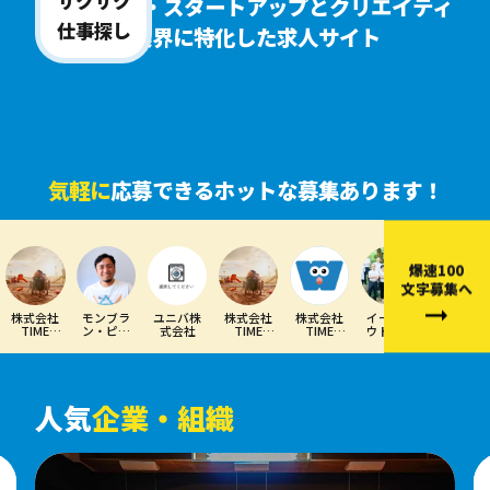
サクサク
ベンチャー・スタートアップとクリエイティ
仕事探し
ブ業界に特化した求人サイト
気軽に
応募できるホットな募集あります！
爆速100
文字募集へ
株式会社
モンブラ
ユニバ株
株式会社
株式会社
イークラ
電源カフ
TIME
ン・ピク
式会社
TIME
TIME
ウド株式
ェ株式会
MACHINE
チャーズ
MACHINE
MACHINE
会社
社
株式会社
人気
企業・組織