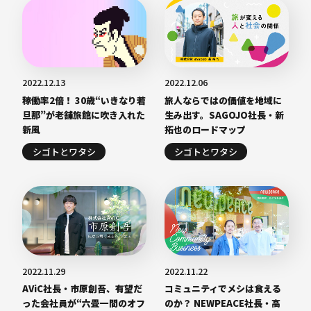
2022.12.13
2022.12.06
稼働率2倍！ 30歳“いきなり若
旅人ならではの価値を地域に
旦那”が老舗旅館に吹き入れた
生み出す。SAGOJO社長・新
新風
拓也のロードマップ
シゴトとワタシ
シゴトとワタシ
2022.11.29
2022.11.22
AViC社長・市原創吾、有望だ
コミュニティでメシは食える
った会社員が“六畳一間のオフ
のか？ NEWPEACE社長・高