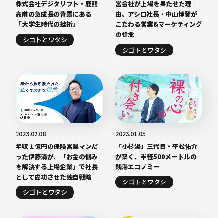
株式会社デジタリフト・鹿熊
営会社が上場を果たせた理
亮甫の急成長の背景にある
由。アシロ社長・中山博登が
「大学生時代の挫折」
こだわる営業&マーケティング
の信念
シゴトとワタシ
シゴトとワタシ
2023.02.08
2023.01.05
年収１億円の保険営業マンだ
「小杉湯」三代目・平松佑介
った伊藤清が、「お金の悩み
が築く、半径500メートルの
を解決する上場企業」で社長
銭湯エコノミー
として成功させた独自戦略
シゴトとワタシ
シゴトとワタシ