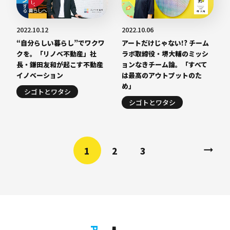
2022.10.12
2022.10.06
“自分らしい暮らし”でワクワ
アートだけじゃない!? チーム
クを。「リノベ不動産」社
ラボ取締役・堺大輔のミッシ
長・鎌田友和が起こす不動産
ョンなきチーム論。「すべて
イノベーション
は最高のアウトプットのた
め」
シゴトとワタシ
シゴトとワタシ
1
2
3