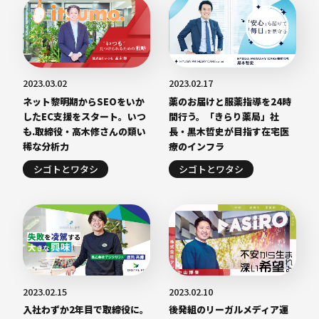
2023.03.02
2023.02.17
ネット黎明期からSEOをいか
薬のお届けと服薬指導を24時
したEC支援をスタート。いつ
間行う。「きらり薬局」社
も.取締役・高木修さんの類い
長・黒木哲史が目指す在宅医
稀な分析力
療のインフラ
シゴトとワタシ
シゴトとワタシ
2023.02.15
2023.02.10
入社わずか2年目で取締役に。
後発組のリーガルメディア運