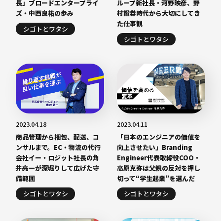
長」ブロードエンタープライ
ループ新社長・河野映彦、野
ズ・中西良祐の歩み
村證券時代から大切にしてき
た仕事観
シゴトとワタシ
シゴトとワタシ
2023.04.18
2023.04.11
商品管理から梱包、配送、コ
「日本のエンジニアの価値を
ンサルまで。EC・物流の代行
向上させたい」Branding
会社イー・ロジット社長の角
Engineer代表取締役COO・
井亮一が深堀りして広げた守
高原克弥は父親の反対を押し
備範囲
切って“学生起業”を選んだ
シゴトとワタシ
シゴトとワタシ