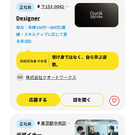
〒153-0042 東
正社員
京都目黒区青葉台
Designer
給与：年俸330万〜800万(業
績・スキルアップに応じて賞
与年2回)
受け身ではなく、自ら学ぶ姿
採用担当者 の本音
勢。
株式会社クオートワークス
応募する
話を聞く
東京都中央区銀
正社員
座6丁目10-1
デザイナー