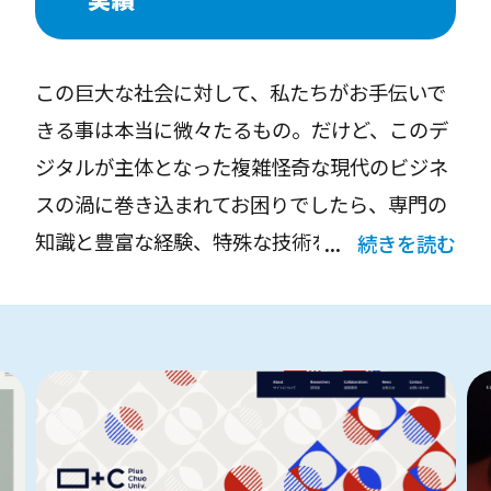
合わせ・お仕事を頂いております。
この巨大な社会に対して、私たちがお手伝いで
"クライアントから直接お声がけを頂く"という
きる事は本当に微々たるもの。だけど、このデ
形を受注の原則としており、プロダクションや
ジタルが主体となった複雑怪奇な現代のビジネ
代理店、マッチング会社とはお付き合いしてお
スの渦に巻き込まれてお困りでしたら、専門の
りません。スケジュールやクオリティ管理もバ
知識と豊富な経験、特殊な技術を用いて鮮やか
続きを読む
ケモノ内で行うため、「無茶な納期」や「やり
に解決いたします。
がいのない仕事」を求められることはありませ
ん。
そう、時に知的に、時に戦略的に、また時には
ユニークに。
クライアントの事業や思いなどを深く理解し、
求められる以上のクオリティとクリエイティビ
私たちはその裏側で絶えず変化するビジネスの
ティで、単なるいち取引先ではなく、パートナ