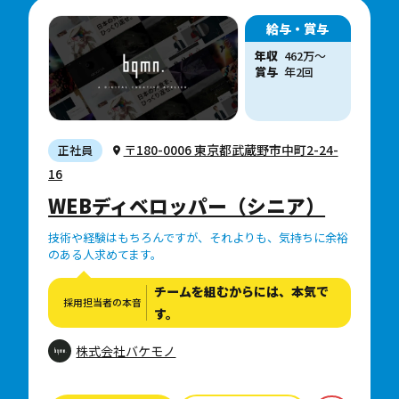
給与・賞与
年収
462
万
〜
賞与
年2回
〒180-0006 東京都武蔵野市中町2-24-
正社員
16
WEBディベロッパー（シニア）
技術や経験はもちろんですが、それよりも、気持ちに余裕
のある人求めてます。
チームを組むからには、本気で
採用担当者の本音
す。
株式会社バケモノ