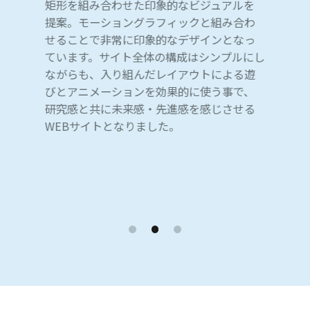
ージ制作会社まとめ
矩形を組み合わせた印象的なビジュアルを
提案。モーショングラフィックと組み合わ
http://bit.ly/2JHzvOa
せることで非常に印象的なデザインとなっ
-
ています。サイト全体の構成はシンプルにし
東京の実力があるWeb制作会社6選！
ながらも、入り組んだレイアウトによる遊
びとアニメーションを効果的に使う事で、
http://bit.ly/2JAE8tn
研究感と共に未来感・先進感を感じさせる
WEBサイトとなりました。
【受賞歴】
German Design Award
Winner 2020
-
FWA
FWA Of The Day
-
AWWWARDS