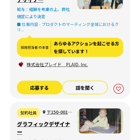
GINZA SIX 10F
給与：経験を考慮の上、弊社
規定により決定
■ 仕事内容 - プロダクトのマーティング全域におけるク
リ...
あらゆるアクションを起こせる方
採用担当者 の本音
を探しています！
株式会社プレイド PLAID, Inc.
応募する
話を聞く
〒150-0011
契約社員
東京都渋谷区東
グラフィックデザイナ
1-14-12 常磐松
ー
マンション4C