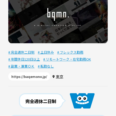
# 完全週休二日制
# 土日休み
# フレックス勤務
# 年間休日120日以上
# リモートワーク・在宅勤務OK
# 副業・兼業ＯＫ
# 転勤なし
東京
https://baqemono.jp/
完全週休二日制