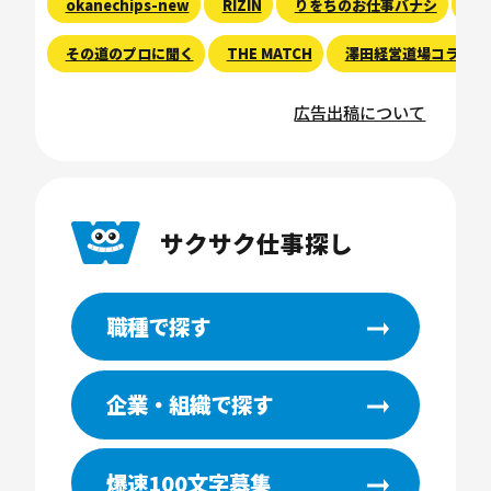
okanechips-new
RIZIN
りをちのお仕事バナシ
現
その道のプロに聞く
THE MATCH
澤田経営道場コラム
広告出稿について
サクサク仕事探し
職種で探す
企業・組織で探す
爆速100文字募集