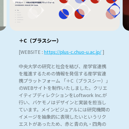
環境を差別化し、デジタルファーストのコンテ
ーとしてクライアントのビジネスをサポートし
ンツを、インタラクティブな体験を、そして美
ます。
しいブランドのフラッグシップを、あなたがこ
れを読んでいるちょうど今この時間にも作り出
＋C（プラスシー）
しているのです。
[WEBSITE :
https://plus-c.chuo-u.ac.jp/
]
中央大学の研究と社会を結び、産学官連携
【PICK UP】
を推進するための情報を発信する産学官連
携プラットフォーム 「＋C（プラスシー）」
WebクリエイターをうならせたWebサイト13選
のWEBサイトを制作いたしました。クリエ
【東京のWeb制作会社編】
イティブディレクションをLoftwork Inc.が
http://bit.ly/2JJT74D
行い、バケモノはデザインと実装を担当し
ています。メインビジュアルには研究機関の
-
イメージを抽象的に表現したいというリク
東京のWeb制作業界内でも評判がいいホームペ
エストがあったため、赤と青の丸・四角の