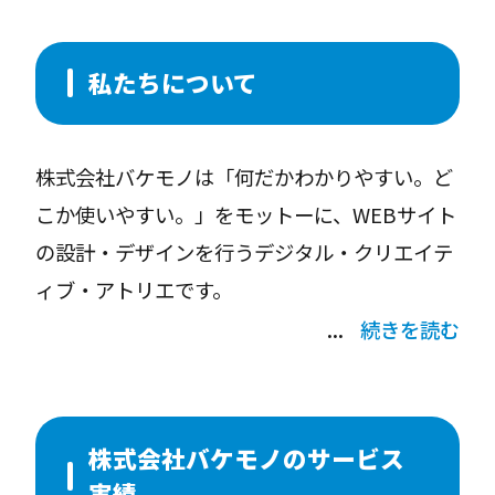
いった個人クリエイターから資本金数百億円と
いったあの有名大企業まで幅広くお声がけ頂い
私たちについて
ております。
組織やしがらみにとらわれない小さなデジタル
株式会社バケモノは「何だかわかりやすい。ど
アトリエだからこそ、新しい発見を磨いて輝か
こか使いやすい。」をモットーに、WEBサイト
せたり、面白くて役立つ研究に本気で没頭でき
の設計・デザインを行うデジタル・クリエイテ
るんです。私たちは今まで培ってきた多くの知
ィブ・アトリエです。
識や経験はもちろん、みんながあっと驚くアイ
続きを読む
デアや提案、まさかと目を見張るデザインや技
WEBやグラフィックに限らないデザイナーや建
術を武器にあなたのビジネスをサポートしてい
築家、フォトグラファーといった方々から、多
きます。
岐業種にわたる中小企業、数百億円を超える資
株式会社バケモノのサービス
本金を持つ大企業などからも直接多くのお問い
実績