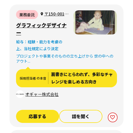
〒150-0011
業務委託
東京都渋谷区東
グラフィックデザイナ
1-14-12 常磐松
ー
マンション4C
給与：経験・能力を考慮の
上、当社規定により決定
プロジェクトや事業そのものの立ち上げから 世の中への
アウト...
肩書きにとらわれず、多彩なチャ
採用担当者 の本音
レンジを楽しめる方向き
オギャー株式会社
応募する
話を聞く