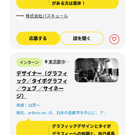
がある方は是非！
株式会社バスキュール
応募する
話を聞く
東京都中央
インターン
区日本橋
デザイナー（グラフィ
ック／タイポグラフィ
／ウェブ ／サイネー
ジ）
月収：22万〜
現在、artless inc. は、日本の各都市を中心に、ア...
グラフィックデザインとタイポ
グラフィーへの知識と、自己成長