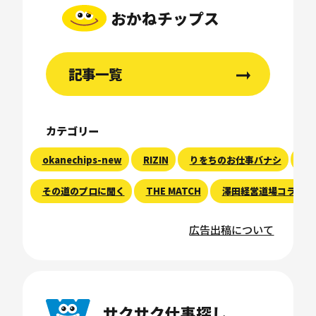
おかねチップス
記事一覧
カテゴリー
okanechips-new
RIZIN
りをちのお仕事バナシ
現
その道のプロに聞く
THE MATCH
澤田経営道場コラム
広告出稿について
サクサク仕事探し