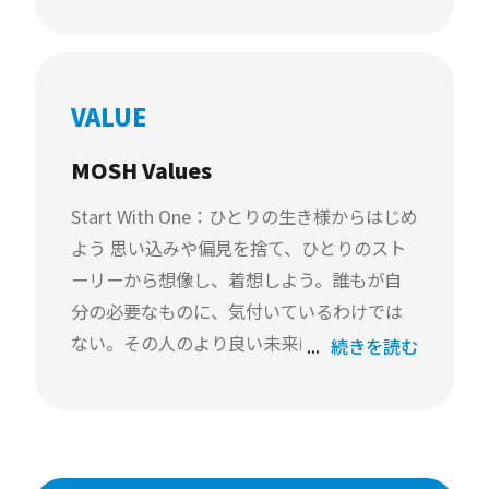
る。ちょっとした興味や、身近な社会で求
められることを大事に育むことで、結果自
然とそこに現れるものだ。 だからこそ尊
VALUE
い。静かに灯った青い炎が少しでも長く続
き、自然に周りに伝播する情熱の連鎖を支
MOSH Values
援し続けたい。 誰しもが身近なきっかけか
Start With One：ひとりの生き様からはじめ
ら、興味や好奇心を育み、情熱がめぐる経
よう 思い込みや偏見を捨て、ひとりのスト
済をつくる。
ーリーから想像し、着想しよう。誰もが自
分の必要なものに、気付いているわけでは
ない。その人のより良い未来に欠けている
続きを読む
ものを創る。
Back To the Future：未来から逆算しよう
目指すべき未来に想いをめぐらせよう。逆算
された一歩の積み重ねにより、自分たちの