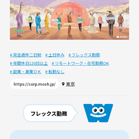
# 完全週休二日制
# 土日休み
# フレックス勤務
# 年間休日120日以上
# リモートワーク・在宅勤務OK
# 副業・兼業ＯＫ
# 転勤なし
東京
https://corp.mosh.jp/
フレックス勤務