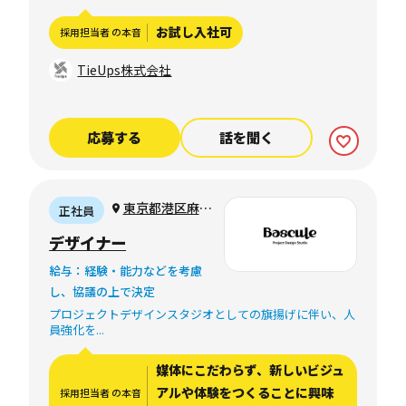
ルリモート可）
お試し入社可
採用担当者 の本音
TieUps株式会社
応募する
話を聞く
東京都港区麻布
正社員
台1-8-10 麻布偕
デザイナー
成ビル6F
給与：経験・能力などを考慮
し、協議の上で決定
プロジェクトデザインスタジオとしての旗揚げに伴い、人
員強化を...
媒体にこだわらず、新しいビジュ
アルや体験をつくることに興味
採用担当者 の本音