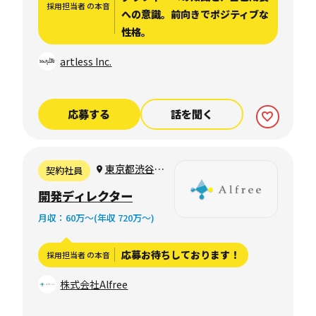
採用担当者 の本音
への意識。前向きでポジティブな
性格。
artless Inc.
応募する
話を聞く
東京都渋谷宇
契約社員
田川町36-6 7F
開発ディレクター
or リモートワ
月収：60万〜(年収 720万〜)
ーク
応募お待ちしております！
採用担当者 の本音
株式会社Alfree