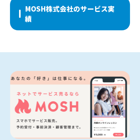
手でその未来を手繰り寄せる。
MOSH株式会社のサービス実
Super Effective!：効果抜群なコミュニケー
績
ションをとろう 最短でゴールに向かうため
のコミュニケーションを選択しよう。時に
は立ち止まり目線を合わせ、時には図々し
くプッシュしていく。相手の立場・状況に
想像を膨らませ、成果に最も効果的な意思
疎通を図る。
Best Combo：強みを掛け算しよう ひとり
の力では、できないことがある。能力、思
考、リソース、人脈など我々が今持つ手札
を把握し、常識にとらわれぬコンボを模索
し続けよう。突出した個性の掛け合わせ
は、時に想像を超えたパワーを生み出す。