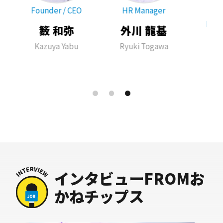
Founder / CEO
HR Manager
B
Dev
籔 和弥
外川 龍基
澁
Kazuya Yabu
Ryuki Togawa
Tak
インタビューFROMお
かねチップス