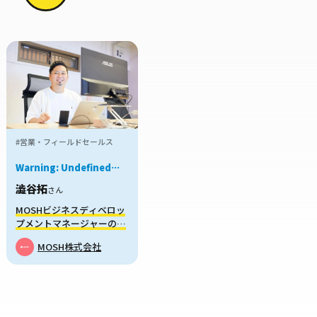
#営業・フィールドセールス
Warning
: Undefined
variable $job in
澁谷拓
/home/xs959124/mei-
さん
kyu.com/public_html/okanechips/works/wp-
MOSHビジネスディベロッ
content/themes/sakusaku-
プメントマネージャーの澁
job/parts/story-
card.php
on line
38
谷さん「スタートアップの
MOSH株式会社
1番楽しい時期を逃したく
なかった」