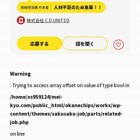
社あり）
人材不足のため急募！！
採用担当者 の本音
株式会社 C.D.UNITED
応募する
話を聞く
Warning
: Trying to access array offset on value of type bool in
/home/xs959124/mei-
kyu.com/public_html/okanechips/works/wp-
content/themes/sakusaku-job/parts/related-
job.php
on line