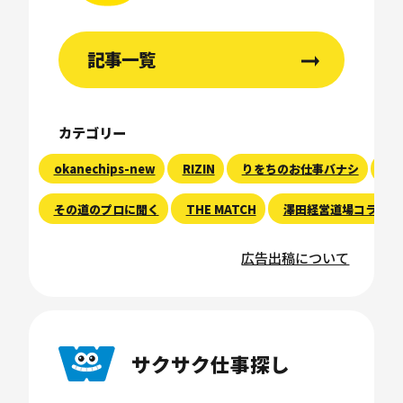
記事一覧
カテゴリー
okanechips-new
RIZIN
りをちのお仕事バナシ
現
その道のプロに聞く
THE MATCH
澤田経営道場コラム
広告出稿について
サクサク仕事探し