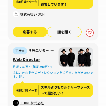
採用担当者 の本音
待ちしています！
株式会社EPOCH
応募する
話を聞く
完全リモート
正社員
（2023年6月時
Web Director
点）＊将来週1~2
月収：30万〜(年収 390万〜)
度出社の可能性あ
主に、Web制作のディレクションをご担当いただきたいで
り。
す。弊...
スキルよりもカルチャーファース
採用担当者 の本音
トで選びたい！
THIRD株式会社