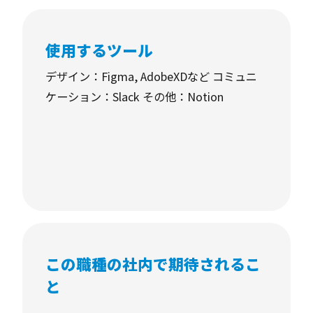
【具体的な仕事内容】
■制作に向けたスケジュールの策定と管理
使用するツール
■ワイヤーフレーム作成
デザイン：Figma, AdobeXDなど コミュニ
■Webサービスの要件定義
ケーション：Slack その他：Notion
■デザインイメージのヒアリング・デザイン指
示書作成・リファレンス収集
■デザイナーさん、コーダーさんとのやりとり
（外部含む）
■素材の回収や管理
■デザインなどの修正指示
■デザインの方向性、品質のチェック、表示崩
この職種の社内で期待されるこ
れ、jsの動作確認など
と