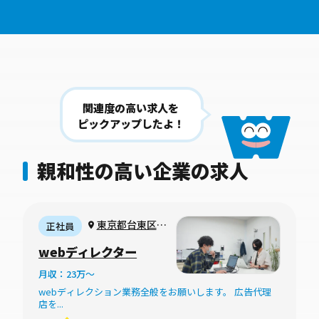
関連度の高い求人を
ピックアップしたよ！
親和性の高い企業の求人
東京都台東区松
正社員
が谷（リモートワ
webディレクター
ークメイン週1日
月収：23万〜
程度の出社やクラ
webディレクション業務全般をお願いします。 広告代理
イアントとの打ち
店を...
合わせのための出