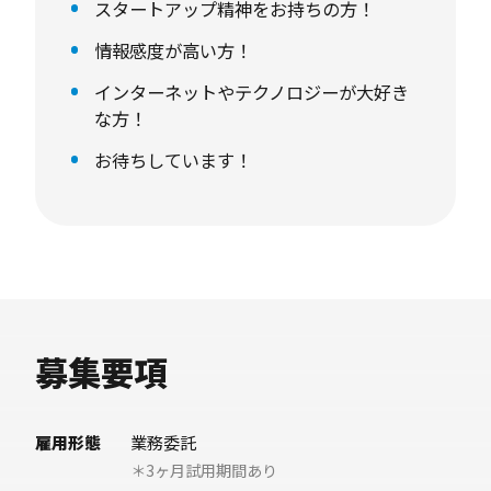
「業務の幅を広げたい」といった希望があれ
スタートアップ精神をお持ちの方！
ば、営業同行や顧客とのコミュニケーションな
情報感度が高い方！
ども積極的にチャレンジしてください。
インターネットやテクノロジーが大好き
な方！
お待ちしています！
募集要項
雇用形態
業務委託
＊3ヶ月試用期間あり