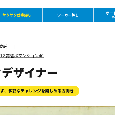
ポー
サクサク仕事探し
ワーカー探し
メ
委託
4-12 常磐松マンション4C
クデザイナー
れず、多彩なチャレンジを楽しめる方向き