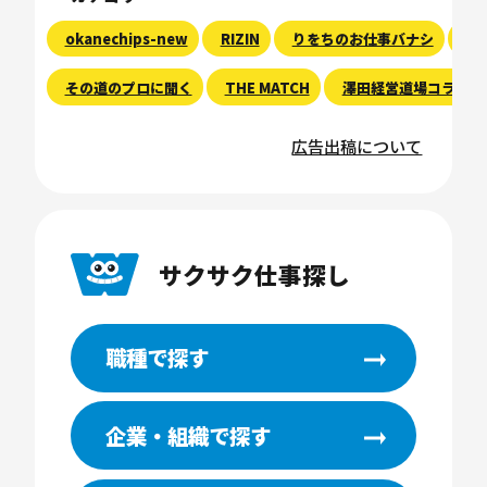
okanechips-new
RIZIN
りをちのお仕事バナシ
現
その道のプロに聞く
THE MATCH
澤田経営道場コラム
広告出稿について
サクサク仕事探し
職種で探す
企業・組織で探す