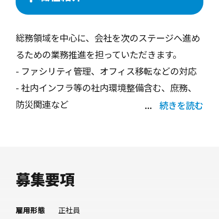
総務領域を中心に、会社を次のステージへ進め
るための業務推進を担っていただきます。
- ファシリティ管理、オフィス移転などの対応
- 社内インフラ等の社内環境整備含む、庶務、
防災関連など
続きを読む
- フルリモート環境を前提とした、社内コミュ
ニケーションフローの設計・施策の運用
- カルチャー浸透の為の施策・社内イベントの
運用
募集要項
雇用形態
正社員