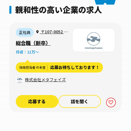
親和性の高い企業の求人
〒107-0052 東
正社員
京都港区赤坂2丁
総合職（新卒）
目23番1号 アーク
月収：21万〜
ヒルズフロントタ
ワー18階
応募お待ちしております！
採用担当者 の本音
株式会社メタフェイズ
応募する
話を聞く