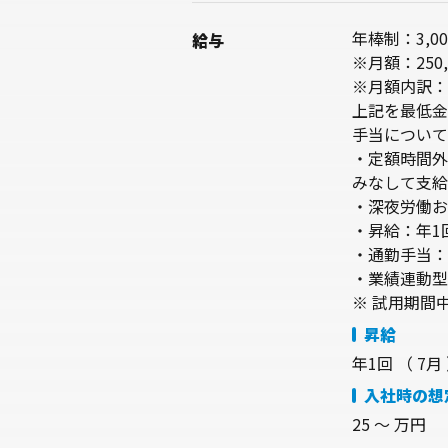
年棒制：3,00
給与
※月額：250
※月額内訳：基
上記を最低金
手当について
・定額時間外
みなして支給
・深夜労働お
・昇給：年1
・通勤手当：
・業績連動型
※ 試用期間
昇給
年1回 （ 7月
入社時の想
25 〜 万円