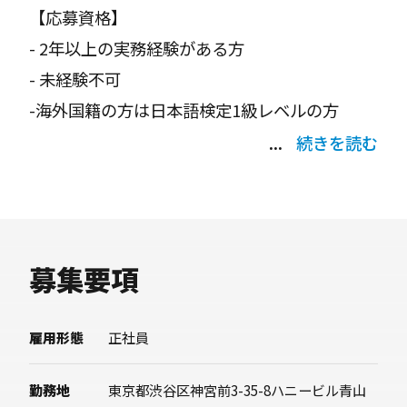
【応募資格】
成長できる方を募集いたします。
- 2年以上の実務経験がある方
- 未経験不可
当社のミッションは「ものづくりの輪で、リゾ
-海外国籍の方は日本語検定1級レベルの方
ートをつくる」。
あなたには、ものづくりの輪の中核を担ってい
続きを読む
【歓迎するスキル・経験】
ただきます。
・実務でAdobe PremiereやAfter Effectsの使
用経験がある方
※リール、ポートフォリオ、作品を拝見させて
募集要項
いただきます
雇用形態
正社員
【求める人物像】
・好きなことをとことん極めたい方
勤務地
東京都渋谷区神宮前3-35-8ハニービル青山