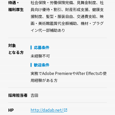
待遇・
社会保険・労働保険完備、見舞金制度、社
福利厚生
員向け優待・割引、財産形成支援、健康支
興味を持っていただけた方、お話を聞きたいと
援制度、髪型・服装自由、交通費支給、映
感じた方はぜひご連絡ください。
画・美術館鑑賞代全額補助、機材・プラグ
イン代一部補助あり
対象
応募条件
となる方
未経験不可
歓迎条件
実務でAdobe PremiereやAfter Effectsの使
用経験がある方
採用担当者
吉田
HP
http://dadab.net/