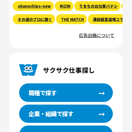
okanechips-new
RIZIN
りをちのお仕事バナシ
現
その道のプロに聞く
THE MATCH
澤田経営道場コラム
広告出稿について
サクサク仕事探し
職種で探す
企業・組織で探す