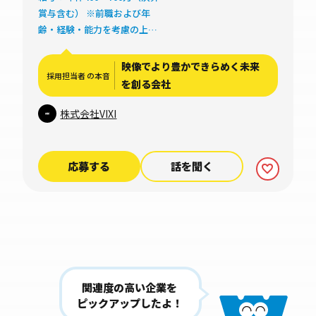
谷2F
賞与含む） ※前職および年
齢・経験・能力を考慮の上、
当社規定により経験・能力を
考慮し、面談後に決定いたし
映像でより豊かできらめく未来
採用担当者 の本音
ます ※試用期間中も同条件と
を創る会社
します
株式会社VIXI
応募する
話を聞く
関連度の高い企業を
ピックアップしたよ！