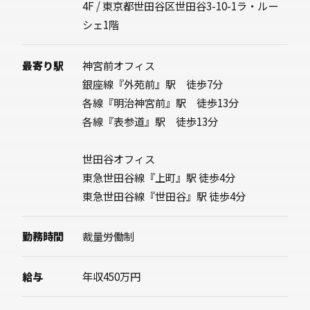
4F / 東京都世田谷区世田谷3-10-1ラ・ルー
・大きな視野を持って、よいものを素直に取り
シェ1階
入れられる方
・よりよい方法を模索しトライ＆エラーを繰り
最寄り駅
神宮前オフィス
返せる方
銀座線『外苑前』駅 徒歩7分
・ものづくりが好きな方
各線『明治神宮前』駅 徒歩13分
各線『表参道』駅 徒歩13分
・責任感の強い方
・遠慮せず人とコミュニケーションできる方
世田谷オフィス
東急世田谷線『上町』駅 徒歩4分
東急世田谷線『世田谷』駅 徒歩4分
当社のミッションは「ものづくりの輪で、リゾ
勤務時間
裁量労働制
ートをつくる」。
あなたには、ものづくりの輪の中核を担ってい
給与
年収450万円
ただきます。