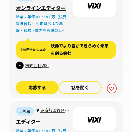
駄ヶ谷4-12-9 ブ
オンラインエディター
ルースカイ千駄ヶ
給与：年俸400〜700万（決算
谷2F
賞与含む） ※前職および年
齢・経験・能力を考慮の上、
当社規定により経験・能力を
考慮し、面談後に決定いたし
映像でより豊かできらめく未来
採用担当者 の本音
ます ※試用期間中も同条件と
を創る会社
します
株式会社VIXI
応募する
話を聞く
東京都渋谷区千
正社員
駄ヶ谷4-12-9 ブ
エディター
ルースカイ千駄ヶ
給与：年俸400〜700万（決算