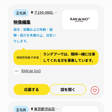
〒150-0001 渋
正社員
谷区神宮前3-4-7
映像編集
エルム青山 地下1
給与：前職および年齢・経
階B号室
験・能力を考慮の上、決定い
たします。
ランデブーでは、随時一緒に仕事
採用担当者 の本音
してくれる方を募集しています。
RAN de VoO
応募する
話を聞く
東京都渋谷区千
正社員