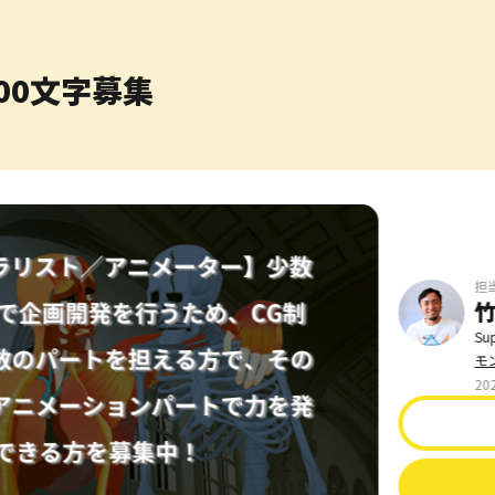
00文字募集
担
竹
Sup
モ
20