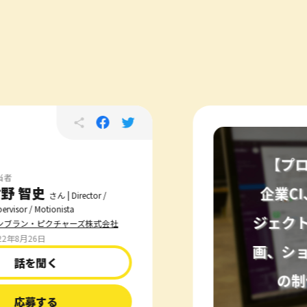
当者
野 智史
さん | Director /
ervisor / Motionista
ンブラン・ピクチャーズ株式会社
22年8月26日
話を聞く
応募する