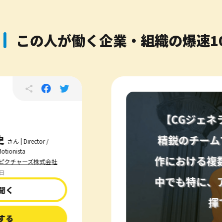
この人が働く企業・組織の爆速1
史
さん | Director /
Motionista
ピクチャーズ株式会社
6日
聞く
する