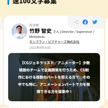
速100文字募集
担当者
江藤 浩輝
r /
さん | Producer
モンブラン・ピクチャーズ株式会社
2022年8月26日