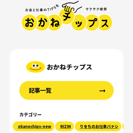
おかねチップス
記事一覧
カテゴリー
okanechips-new
RIZIN
りをちのお仕事バナシ
現