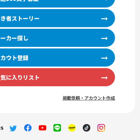
く
THE MATCH
澤田経営道場コラム
りょかちのお金のハナシ
働き者ストーリー
シゴトとワタシ
苦労は買わずに聞け！
チップスくんのお金と仕事
ワーカー探し
スカウト登録
お気に入りリスト
掲載依頼・アカウント作成
S