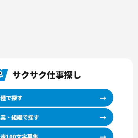
サクサク仕事探し
職種で探す
企業・組織で探す
運用ナレッジ
メシのネタになるコミュニティの話
freeeで確定申告
速100文字募集