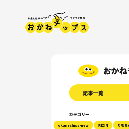
おかね
記事一覧
カテゴリー
okanechips-new
RIZIN
りをち