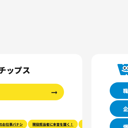
チップス
のお仕事バナシ
現役担当者に本音を聞く！
現役学生に聞く！
資産
爆