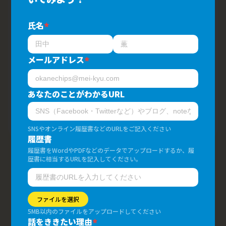
東京
WEB・アプリ サービス
グラフィック・DTP・印刷
氏名
*
サービス開発・システム開発
ユニバ株式会社
メールアドレス
*
Embodied Virtuality
あなたのことがわかるURL
PR POINT
個性の異なる社内チーム
SNSやオンライン履歴書などのURLをご記入ください
履歴書
履歴書をWordやPDFなどのデータでアップロードするか、履
歴書に相当するURLを記入してください。
爆速100文字求人へ戻る
ファイルを選択
5MB以内のファイルをアップロードしてください
話をききたい理由
*