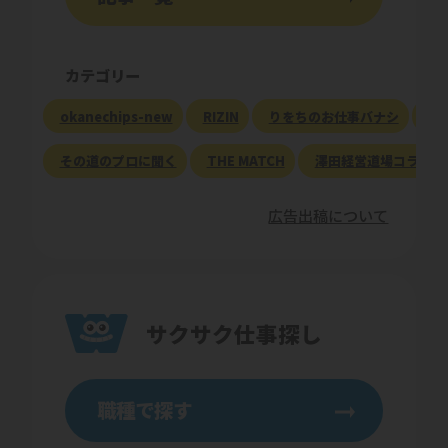
カテゴリー
okanechips-new
RIZIN
りをちのお仕事バナシ
現
その道のプロに聞く
THE MATCH
澤田経営道場コラム
広告出稿について
サクサク仕事探し
職種で探す