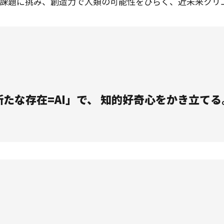
課題に挑み、創造⼒で⼈類の可能性をひらく、近未来クリ
新たな存在=AI」で、 知的好奇⼼をかき⽴てる