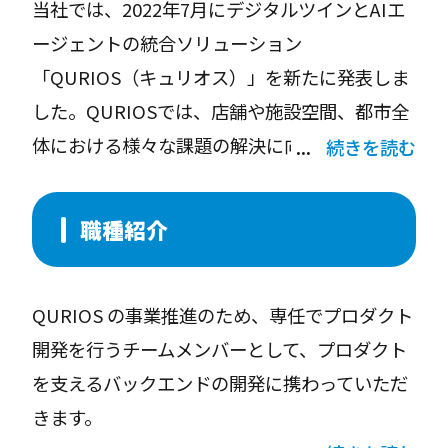
当社では、2022年7月にデジタルツインとAIエ
ージェントの統合ソリューション
「QURIOS（キュリオス）」を新たに発表しま
した。QURIOSでは、店舗や施設空間、都市全
体における様々な課題の解決に向けて、XRやAI
続きを読む
技術等を活用したサービスの展開を予定してお
り、あらゆる空間の体験設計をコンサルティン
職種紹介
グから開発・実装までワンストップで提供いた
します。
QURIOS の事業推進のため、専任でプロダクト
開発を行うチームメンバーとして、プロダクト
QURIOSは、SaaSプロダクト立ち上げのフェー
を支えるバックエンドの開発に携わっていただ
ズにあたります。2〜3年の事業計画および開発
きます。
ロードマップが策定されており、その範囲にお