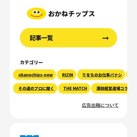
おかねチップス
記事一覧
カテゴリー
okanechips-new
RIZIN
りをちのお仕事バナシ
現
その道のプロに聞く
THE MATCH
澤田経営道場コラム
広告出稿について