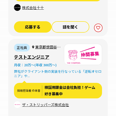
株式会社十十
応募する
話を聞く
東京都世田谷区
正社員
野沢4-20-2（完
テストエンジニア
全リモートも可
月収：20万〜(年収 300万〜)
能）
弊社がクライアント側の実装を行なっている「逆転オセロ
ニア」や...
検証用課金は会社負担！ゲーム
採用担当者 の本音
好き募集中
ザ・ストリッパーズ株式会社