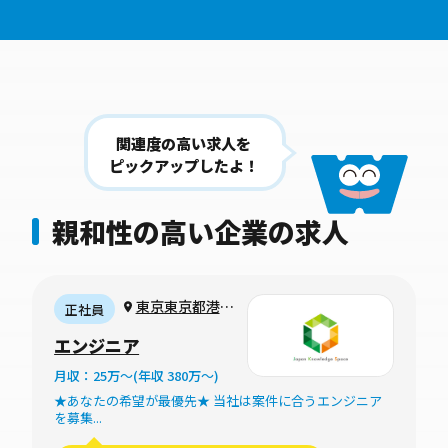
関連度の高い求人を
ピックアップしたよ！
親和性の高い企業の求人
東京東京都港区
正社員
新橋6丁目20-1
エンジニア
ル・グラシエル
月収：25万〜(年収 380万〜)
BLDG.1 3F
★あなたの希望が最優先★ 当社は案件に合うエンジニア
を募集...