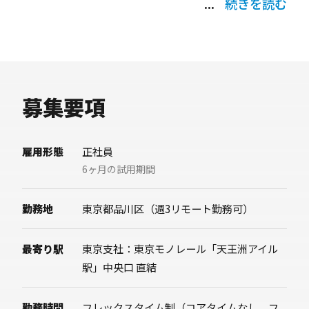
いてある程度の裁量を持って開発に取り組んで
続きを読む
バックエンドエンジニアは、XRやAIをサポート
いただきます。
するシステムの立場で、とても重要なポジショ
直近は、顧客が使用する管理画面やCMS、ダッ
ンです。開発においては、インフラやデータベ
シュボードの開発。それ以降はAPIや応用機能
ースの設計からシステム実装・試験まで幅広い
募集要項
雇用形態
正社員
6ヶ月の試用期間
勤務地
東京都品川区（週3リモート勤務可）
最寄り駅
東京支社：東京モノレール「天王洲アイル
駅」中央口 直結
勤務時間
フレックスタイム制（コアタイムなし、フ