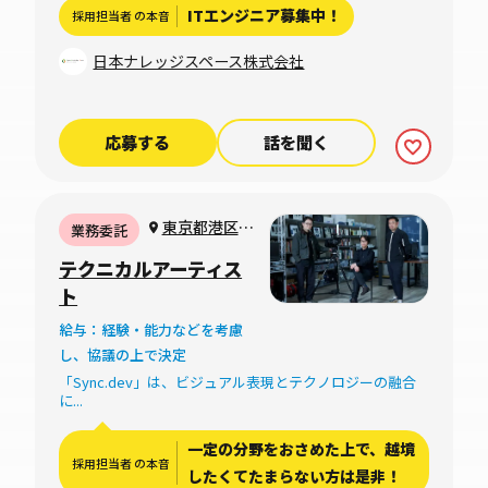
ITエンジニア募集中！
採用担当者 の本音
日本ナレッジスペース株式会社
応募する
話を聞く
東京都港区海
業務委託
岸3-7-18 ALTO
テクニカルアーティス
B 801
ト
給与：経験・能力などを考慮
し、協議の上で決定
「Sync.dev」は、ビジュアル表現とテクノロジーの融合
に...
一定の分野をおさめた上で、越境
採用担当者 の本音
したくてたまらない方は是非！