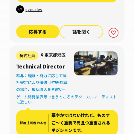
sync.dev
応募する
話を聞く
東京都港区新
契約社員
橋5-22-10松岡
Technical Director
田村町ビル8F
給与：経験・能力に応じて当
社規定により優遇 ※中途応募
の場合、現状収入を考慮いた
します。
ゲーム開発業界等で言うところのテクニカルアーティスト
に近しい...
華やかではないけれど、ものす
ご〜く重要で尚且つ重宝される
採用担当者 の本音
ポジションです。