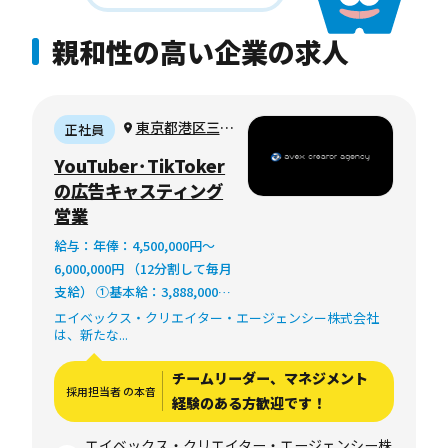
親和性の高い企業の求人
東京都港区三田
正社員
1-4-1 住友不動産
YouTuber･TikToker
麻布十番ビル
の広告キャスティング
営業
給与：年俸：4,500,000円～
6,000,000円 （12分割して毎月
支給） ①基本給：3,888,000円
～5,184,000円 ②時間外20時間
エイベックス・クリエイター・エージェンシー株式会社
は、新たな...
相当分：612,000円～816,000
円 （時間外労働の有無に関わ
チームリーダー、マネジメント
らず、20時間分の時間外手当
採用担当者 の本音
経験のある方歓迎です！
として別途支給） ①＋②のト
ータル 4,500,000円～
エイベックス・クリエイター・エージェンシー株