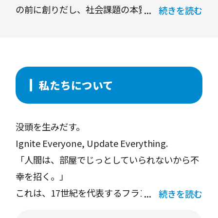
の前に創りだし、社会課題の本質を浮き彫りに
続きを読む
して解決します。そのために、XRやAIの注力を
はじめ、独自のコンテンツ、ソリューション、
プラットフォームの提供とカスタマイズで、持
続可能な企業や社会の成り立ちに貢献してまい
私たちについて
ります。
没頭を生みだす。
Ignite Everyone, Update Everything.
「⼈間は、部屋でじっとしていられないから不
幸を招く。」
これは、17世紀を代表するフランスの哲学者、
続きを読む
パスカルの⾔葉です。たとえば、仕事は忙しい