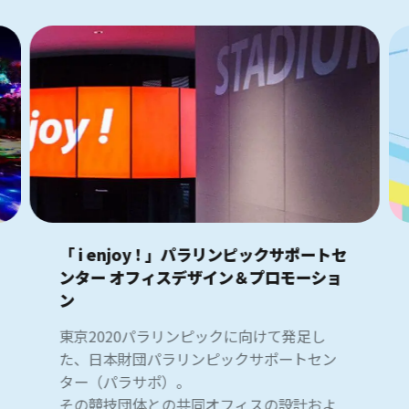
1→10の社会課題への取り組み実績やサービス
デザインのノウハウのもと、共創パートナーと
して実際のプロダクトやサービスをつくる前の
段階から伴走し、新たな事業の創出や、社会課
題の解決、新たな文化的価値を生み出すための
コンサルテーションを行います。
「 i enjoy ! 」パラリンピックサポートセ
ンター オフィスデザイン＆プロモーショ
ン
東京2020パラリンピックに向けて発足し
た、日本財団パラリンピックサポートセン
ター（パラサポ）。
その競技団体との共同オフィスの設計およ