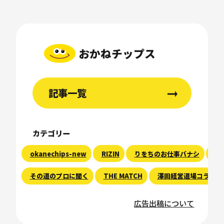
おかねチップス
記事一覧
カテゴリー
okanechips-new
RIZIN
りをちのお仕事バナシ
現
その道のプロに聞く
THE MATCH
澤田経営道場コラム
広告出稿について