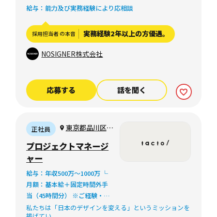
給与：能力及び実務経験により応相談
実務経験2年以上の方優遇。
採用担当者 の本音
NOSIGNER株式会社
応募する
話を聞く
東京都品川区上
正社員
大崎四丁目5番28
プロジェクトマネージ
号
ャー
MEGUROHAUS
給与：年収500万～1000万 └
601（リモートワ
月額：基本給＋固定時間外手
ーク可）
当（45時間分） ※ご経験・ス
キル等を考慮し、当社規定に
私たちは「日本のデザインを変える」というミッションを
掲げてい...