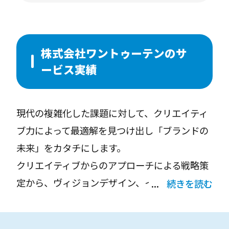
知性と感性で満たされる、味わい深い⼈⽣をす
べての⼈に。
ワントゥーテンは、⼈間の永遠の課題に挑み、
株式会社ワントゥーテンのサ
創造⼒で⼈類の可能性をひらく、近未来クリエ
ービス実績
イティブカンパニーです。
現代の複雑化した課題に対して、クリエイティ
ブ力によって最適解を見つけ出し「ブランドの
未来」をカタチにします。
クリエイティブからのアプローチによる戦略策
定から、ヴィジョンデザイン、イノベーション
続きを読む
創出、DX、ブランディング、サービスデザイン
まで。