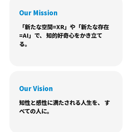
けど、実はその仕事に興味や関⼼がわいていな
Our Mission
い。という、誰にでも⼼当たりがある「暇では
ないけど、退屈な状態」。この没頭することが
「新たな空間=XR」や「新たな存在
=AI」で、 知的好奇⼼をかき⽴て
できない「退屈」な状態は、古来からつづく⼈
る。
間の永遠の課題です。
私たちワントゥーテンは、創造⼒でこの課題に
挑みます。その体験によって、⼼の底から湧き
上がる興味を⽣みだせるか。その空間によっ
て、⼈⽣を豊かにする熱中を⽣みだせるか。私
Our Vision
たちは、クリエイティブと⾰新的技術によっ
知性と感性に満たされる人生を、 す
て、⼈々の⼼に⽕をつけます。「没頭」は、新
べての人に。
たな気づきを⽣み、あらゆる興味へとつなが
り、世界をどこまでも広げてくれる。そんな、