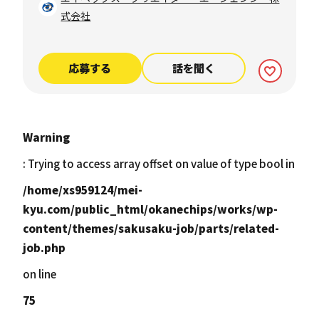
6,000,000円 ※金額は経験、能
式会社
力を考慮の上、当社規定によ
り決定 ※20時間を超える時間
外労働分についての割増賃金
応募する
話を聞く
は追加で支給
Warning
: Trying to access array offset on value of type bool in
/home/xs959124/mei-
kyu.com/public_html/okanechips/works/wp-
content/themes/sakusaku-job/parts/related-
job.php
on line
75