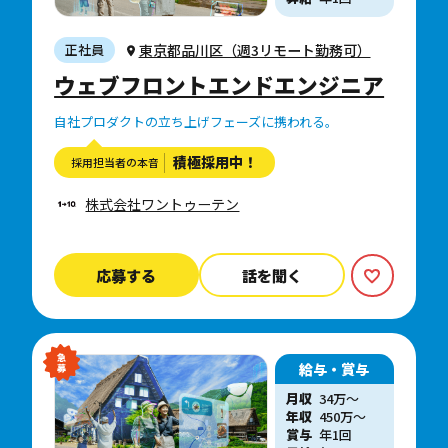
東京都品川区（週3リモート勤務可）
正社員
ウェブフロントエンドエンジニア
自社プロダクトの立ち上げフェーズに携われる。
積極採用中！
採用担当者の本音
株式会社ワントゥーテン
応募する
話を聞く
給与・賞与
月収
34万〜
年収
450
万
〜
賞与
年1回