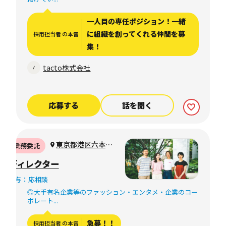
より決定 ※45時間を超える時
間外労働についての割増賃金
一人目の専任ポジション！一緒
は追加で支給
に組織を創ってくれる仲間を募
採用担当者 の本音
集！
tacto株式会社
応募する
話を聞く
東京都港区六本木7
業務委託
丁目7-7 Tri-
ディレクター
SevenRoppongi（リ
給与：応相談
モートワーク可）
◎大手有名企業等のファッション・エンタメ・企業のコー
ポレート...
急募！！
採用担当者 の本音