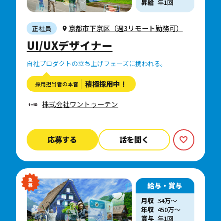
昇給
年1回
京都市下京区（週3リモート勤務可）
正社員
UI/UXデザイナー
自社プロダクトの立ち上げフェーズに携われる。
積極採用中！
採用担当者の本音
株式会社ワントゥーテン
応募する
話を聞く
給与・賞与
月収
34万〜
年収
450
万
〜
賞与
年1回