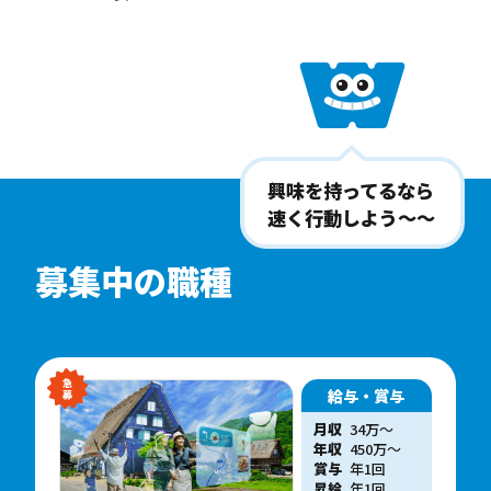
興味を持ってるなら
速く行動しよう〜〜
募集中の職種
給与・賞与
月収
34万〜
年収
450
万
〜
賞与
年1回
昇給
年1回