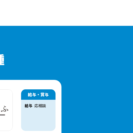
種
給与・賞与
給与
応相談