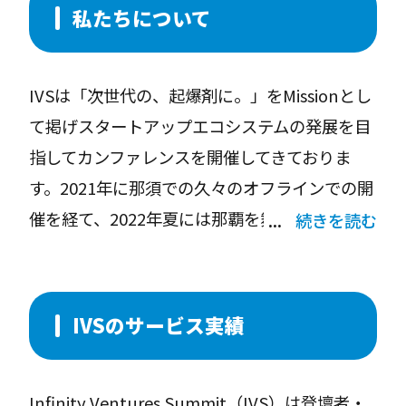
私たちについて
IVSは「次世代の、起爆剤に。」をMissionとし
て掲げスタートアップエコシステムの発展を目
指してカンファレンスを開催してきておりま
す。2021年に那須での久々のオフラインでの開
催を経て、2022年夏には那覇を舞台にあらたな
続きを読む
カンファレンスの形を模索し開催いたします。
Web3の熱狂の波をIVSにも持込み、スタートア
ップエコシステムとしての進化を実現すべく準
IVSのサービス実績
備を進めております。
Infinity Ventures Summit（IVS）は登壇者・