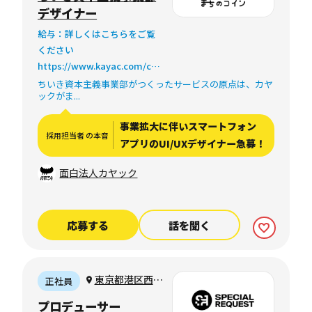
デザイナー
給与：詳しくはこちらをご覧
ください
https://www.kayac.com/co
mpany/institution#compan
ちいき資本主義事業部がつくったサービスの原点は、カヤ
ックがま...
y-institution-eval
事業拡大に伴いスマートフォン
採用担当者 の本音
アプリのUI/UXデザイナー急募！
面白法人カヤック
応募する
話を聞く
東京都港区西麻
正社員
布
プロデューサー