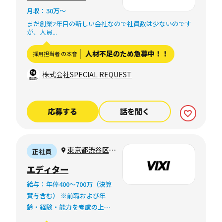
月収：30万〜
まだ創業2年目の新しい会社なので社員数は少ないのです
が、人員...
人材不足のため急募中！！
採用担当者 の本音
株式会社SPECIAL REQUEST
応募する
話を聞く
東京都渋谷区千
正社員
駄ヶ谷4-12-9 ブ
エディター
ルースカイ千駄ヶ
給与：年俸400〜700万（決算
谷2F
賞与含む） ※前職および年
齢・経験・能力を考慮の上、
当社規定により経験・能力を