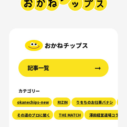
おかねチップス
記事一覧
カテゴリー
okanechips-new
RIZIN
りをちのお仕事バナシ
現
その道のプロに聞く
THE MATCH
澤田経営道場コラム