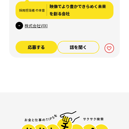
考慮し、面談後に決定いたし
映像でより豊かできらめく未来
採用担当者 の本音
ます ※試用期間中も同条件と
を創る会社
します
株式会社VIXI
応募する
話を聞く