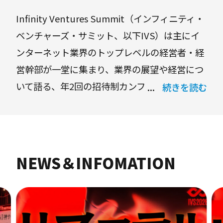
Infinity Ventures Summit（インフィニティ・
ベンチャーズ・サミット、以下IVS）は主にイ
ンターネット業界のトップレベルの経営者・経
営幹部が一堂に集まり、業界の展望や経営につ
いて語る、年2回の招待制カンファレンスで
続きを読む
す。2007年秋開催から今年で14年目を迎え、歴
史・規模ともに国内最大級のインターネット業
界経営者のコミュニティに成長しました。
IVSでは最新のビジネストレンドをテーマにし
NEWS＆INFOMATION
たセッションや、様々なネットワーキングパー
ティーに加え、新サービス発表の場 “IVS
LAUNCHPAD”など、ベンチャー企業の生態
系・コミュニティ活性化に貢献する場作りに注