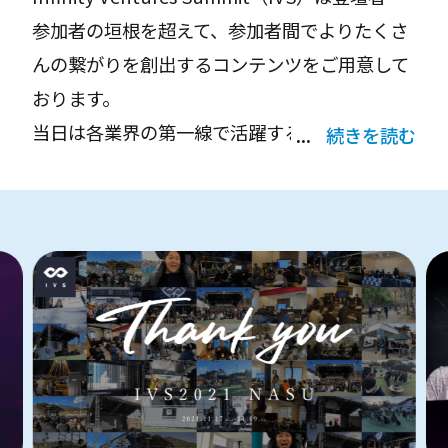
参加者の垣根を超えて、参加者間でよりたくさ
んの繋がりを創出するコンテンツをご用意して
おります。
当日は各業界の第一線で活躍する起業家・投資
続きを読む
家をはじめとした著名人が集い、パネルディス
カッション形式のトークセッションを多数実
施。その他にもビジネスネットワーキングの機
会やスタートアップの登竜門と呼ばれるピッチ
コンテスト「IVS LAUNCHPAD」など、IVSで
しか味わえないコンテンツを用意しておりま
す｡