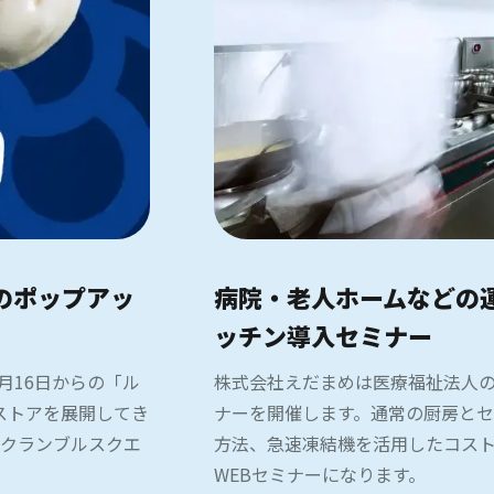
』のポップアッ
病院・老人ホームなどの
ッチン導入セミナー
月16日からの「ル
株式会社えだまめは医療福祉法人
ストアを展開してき
ナーを開催します。通常の厨房と
スクランブルスクエ
方法、急速凍結機を活用したコスト
WEBセミナーになります。