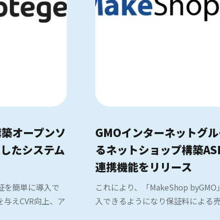
構築オープンソ
GMOインターネットグ
を利用したシステム
るネットショップ構築ASP「
連携機能をリリース
保証を簡単に導入で
これにより、「MakeShop by
与えCVR向上、ア
入できるようになり保証料による