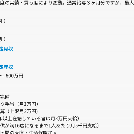
年度の実績・貢献度により変動。通常給与３ヶ月分ですが、最大
月 ）
月 ）
定月収
定年収
〜 600万円
完備
ク手当（月3万円）
算（上限月2万円)
年以上在籍している者は月3万円支給）
供が満16歳になるまで1人あたり月5千円支給）
民間の医療・生命保険加入