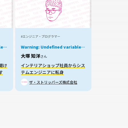
#エンジニア・プログラマー
Warning
: Undefined variable
i-
$job in
/home/xs959124/mei-
大塚 知洋
さん
echips/works/wp-
kyu.com/public_html/okanechips/works/wp-
content/themes/sakusaku-
聞け
インテリアショップ社員からシス
n
job/parts/story-card.php
on
す
テムエンジニアに転身
line
38
ザ・ストリッパーズ株式会社