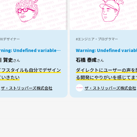
/UXデザイナー
#エンジニア・プログラマー
ning
: Undefined variable
Warning
: Undefined variable
b in
/home/xs959124/mei-
$job in
/home/xs959124/me
川 賀史
石橋 泰成
さん
さん
/wp-
.com/public_html/okanechips/works/wp-
kyu.com/public_html/okan
tent/themes/sakusaku-
content/themes/sakusaku-
イフスタイルも自分でデザイン
ダイレクトにユーザーの声を
/parts/story-card.php
on
job/parts/story-card.php
o
ていきたい
る開発にやりがいを感じてま
e
38
line
38
ザ・ストリッパーズ株式会社
ザ・ストリッパーズ株式会社