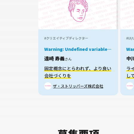
#クリエイティブディレクター
#UI
Warning
: Undefined variable
War
$job in
/home/xs959124/mei-
$jo
遠崎 寿義
中
さん
kyu.com/public_html/okanechips/works
kyu
content/themes/sakusaku-
con
固定概念にとらわれず、より良い
ラ
job/parts/story-card.php
on
job
会社づくりを
し
line
38
lin
ザ・ストリッパーズ株式会社
募集要項