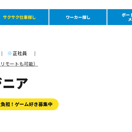
ポー
サクサク仕事探し
ワーカー探し
メ
正社員
完全リモートも可能）
ジニア
社負担！ゲーム好き募集中