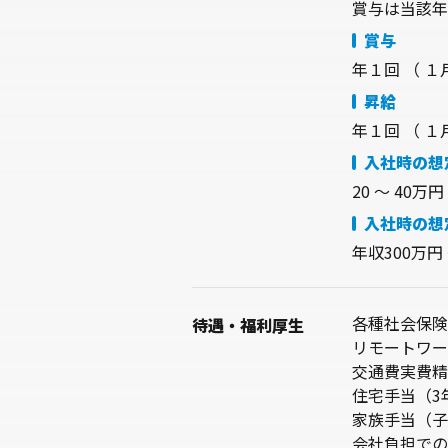
賞与は当該
賞与
年１回
（ １
昇給
年１回 （ １
入社時の想
20 〜 40万円
入社時の想
年収300万円 
各種社会保険
待遇・
福利厚生
リモートワー
交通費実費精
住宅手当（3
家族手当（子
会社負担での