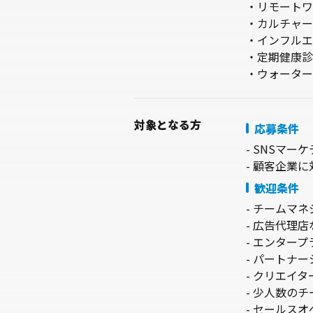
・リモートワー
・カルチャー
・インフルエ
・定期健康診
・ウォーター
対象
となる方
応募条件
- SNSマ
- 顧客企業
歓迎条件
- チームマ
- 広告代理
- エンター
- パートナ
- クリエイ
- 少人数の
- セールス