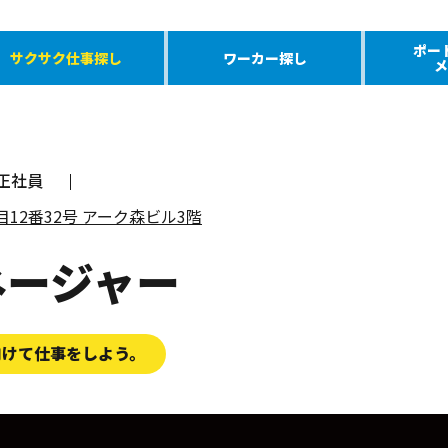
ポー
サクサク仕事探し
ワーカー探し
メ
正社員
丁目12番32号 アーク森ビル3階
ネージャー
向けて仕事をしよう。