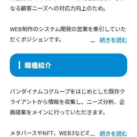
なる顧客ニーズへの対応力向上のため。
WEB制作のシステム開発の営業を牽引していた
だくポジションです。
続きを読む
代表と社員の距離が近く、クリエイターを大切
にする社風があります。大手企業の制作案件を
職種紹介
企画、提案から担当することができるため、自
分のア
バンダイナムコグループをはじめとした既存ク
イデアを生かして大きな案件を動かしていきた
ライアントから情報を収集し、ニーズ分析、企
いという方、様々な案件に主体的に挑戦したい
画提案をメインに行っていただきます。
方を歓迎します。
メタバースやNFT、WEB3などの新しい案件に
続きを読む