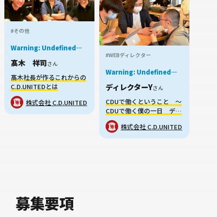
#その他
Warning
: Undefined
#WEBディレクター
variable $job in
髙木 祥司
/home/xs959124/mei-
さん
kyu.com/public_html/okanechips/works/wp-
Warning
: Undefined
髙木社長が作るこれからの
content/themes/sakusaku-
variable $job in
ディレクターY
C.D.UNITEDとは
job/parts/story-
/home/xs959124/mei-
さん
card.php
on line
38
kyu.com/public_html/okanechips
CDUで働くということ ～
株式会社 C.D.UNITED
content/themes/sakusaku-
CDUで働く僕の一日 ディ
job/parts/story-
card.php
on line
38
レクター編～
株式会社 C.D.UNITED
募集要項