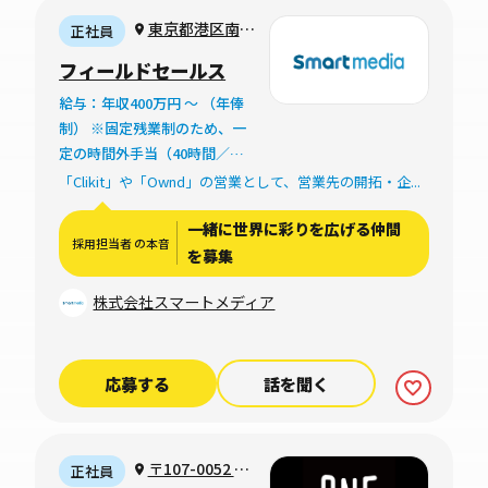
東京都港区南青
正社員
山1-24-3
フィールドセールス
給与：年収400万円 〜 （年俸
制） ※固定残業制のため、一
定の時間外手当（40時間／
月）が月給に含まれます
「Clikit」や「Ownd」の営業として、営業先の開拓・企...
一緒に世界に彩りを広げる仲間
採用担当者 の本音
を募集
株式会社スマートメディア
応募する
話を聞く
〒107-0052 東
正社員