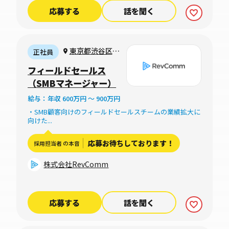
応募する
話を聞く
東京都渋谷区渋
正社員
谷1-3-9 ヒューリ
フィールドセールス
ック渋谷一丁目ビ
（SMBマネージャー）
ル7階 or フルリ
給与：年収 600万円 〜 900万円
モートワーク
・SMB顧客向けのフィールドセールスチームの業績拡大に
向けた...
応募お待ちしております！
採用担当者 の本音
株式会社RevComm
応募する
話を聞く