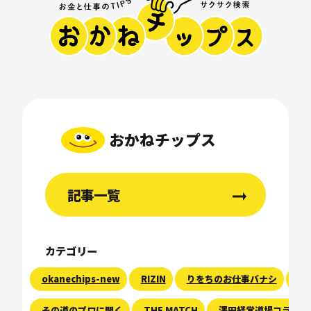
おかねチップス
記事一覧
カテゴリー
okanechips-new
RIZIN
りをちのお仕事バナシ
現
その道のプロに聞く
THE MATCH
澤田経営道場コラム