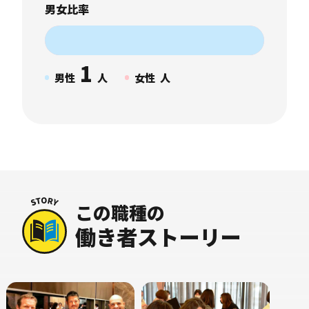
男女比率
1
男性
人
女性
人
この職種の
働き者ストーリー