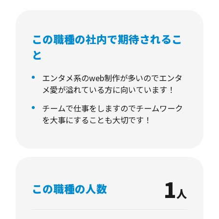
携わることができます。
併せて、新規開拓にも取り組んでいただく予定
この職種の社内で期待されるこ
です。
と
【具体的な業務】
・進行管理・制作指示・外注管理・クライアン
エンタメ系のweb制作が多いのでエンタ
メ愛が溢れている方に向いています！
ト対応(打合せなど)
チームで仕事をしますのでチームワーク
・新規開拓先のリスト化、顧客折衝、予算管
を大事にすることも大切です！
理、企画提案、ディレクターとの協調
1
この職種の人数
人