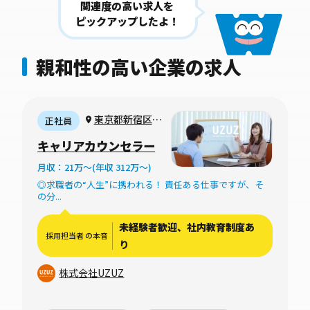
関連度の高い求人を
ピックアップしたよ！
親和性の高い企業の求人
東京都新宿区西
正社員
新宿3丁目11-20
キャリアカウンセラー
オフィススクエア
月収：21万〜(年収 312万〜)
ビル新宿3階
◎求職者の“人生”に携われる！ 責任ある仕事ですが、そ
の分...
未経験者歓迎、社内教育制度あ
採用担当者 の本音
り
株式会社UZUZ