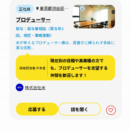
東京都渋谷区神
正社員
南（リモート可）
プロデューサー
給与：給与要相談（賞与年2
回。規定・業績連動）
米が考えるプロデューサー像は、肩書きに縛られず多岐に
渡る役割...
現在別の役職や異業種の方で
も、プロデューサーを志望する
採用担当者 の本音
仲間を歓迎します！
株式会社米
応募する
話を聞く