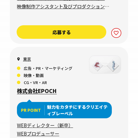
ネージャー
映像制作アシスタント及びプロダクションマ
ネージャー
応募する
東京
広告・PR・マーケティング
映像・動画
CG・VR・AR
株式会社EPOCH
魅力をカタチにするクリエイテ
PR POINT
ィブレーベル
WEBディレクター（新卒）
WEBプロデューサー