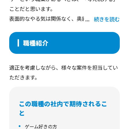
ことだと思います。
表面的なやる気は関係なく、奥底で自分なりに
続きを読む
課題意識を持ちながら動く、矛盾はしてます
が、歩きながら走りながら止まりながら進める
職種紹介
人。もうすでにそんなプロデューサーが活躍し
てると思いますし、今後あるべきプロデューサ
適正を考慮しながら、様々な案件を担当してい
ー像だと感じています。
ただきます。
・ニュースタンダードをつくっていきたい人
・現状に対して不満、危機感、問題意識を持っ
この職種の社内で期待されるこ
ている人
と
・年齢を重ねていてもこれからでしょうと思っ
ている人
ゲーム好きの方