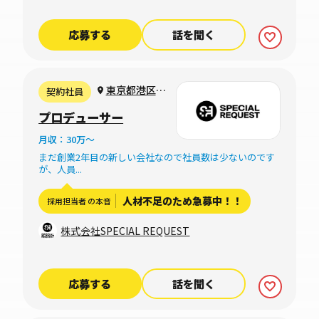
応募する
話を聞く
東京都港区西
契約社員
麻布
プロデューサー
月収：30万〜
まだ創業2年目の新しい会社なので社員数は少ないのです
が、人員...
人材不足のため急募中！！
採用担当者 の本音
株式会社SPECIAL REQUEST
応募する
話を聞く