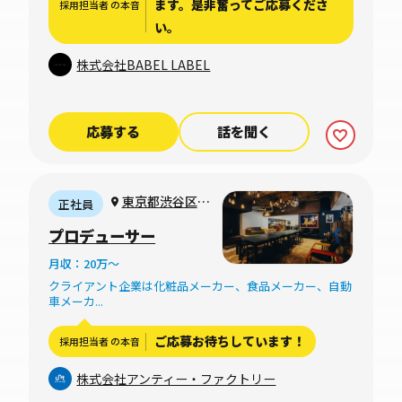
ます。是非奮ってご応募くださ
採用担当者 の本音
い。
株式会社BABEL LABEL
応募する
話を聞く
東京都渋谷区南
正社員
平台町17-13 ヴァ
プロデューサー
ンヴェール南平台
月収：20万〜
2F
クライアント企業は化粧品メーカー、食品メーカー、自動
車メーカ...
ご応募お待ちしています！
採用担当者 の本音
株式会社アンティー・ファクトリー