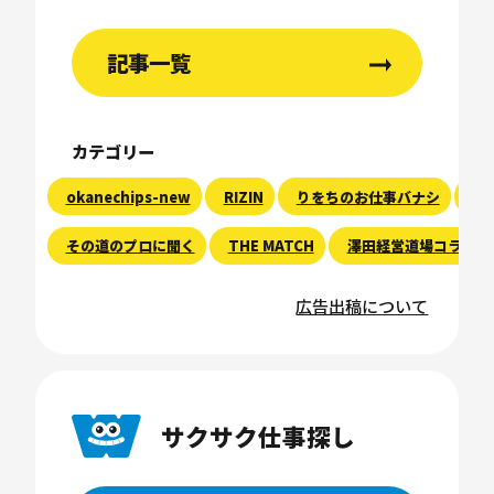
記事一覧
カテゴリー
okanechips-new
RIZIN
りをちのお仕事バナシ
現
その道のプロに聞く
THE MATCH
澤田経営道場コラム
広告出稿について
サクサク仕事探し