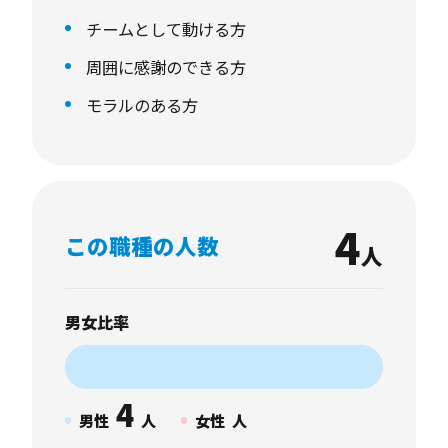
チームとして動ける方
そんな人が仲間になってくれたら嬉しいです。
周囲に感謝のできる方
モラルのある方
4
この職種の人数
人
男女比率
4
男性
人
女性
人