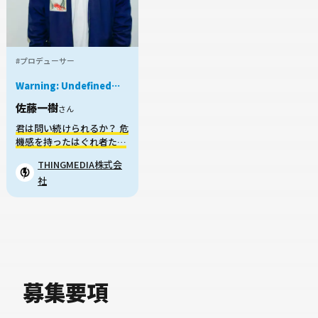
#プロデューサー
Warning
: Undefined
variable $job in
佐藤一樹
/home/xs959124/mei-
さん
kyu.com/public_html/okanechips/works/wp-
君は問い続けられるか？ 危
content/themes/sakusaku-
機感を持ったはぐれ者たち
job/parts/story-
card.php
on line
38
と新しい世界をつくる挑戦
THINGMEDIA株式会
社
募集要項