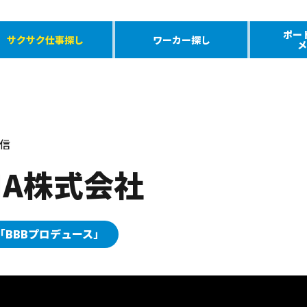
ポー
サクサク仕事探し
ワーカー探し
メ
配信
DIA株式会社
BBBプロデュース」