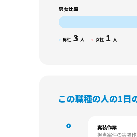
男女比率
3
1
男性
人
女性
人
この職種の人の1日
実装作業
担当案件の実装作