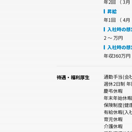
年2回
（ 3
昇給
年1回 （ 
入社時の想
2 〜 万円
入社時の想
年収360万円
通勤手当(会
待遇・
福利厚生
週休2日制 年
慶弔休暇
年末年始休暇
保険制度(健
有給休暇(入
育児休暇
介護休暇