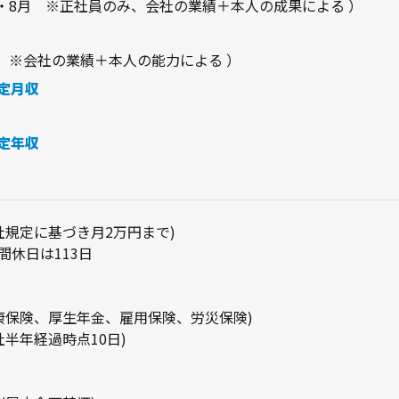
月・8月 ※正社員のみ、会社の業績＋本人の成果による ）
4月 ※会社の業績＋本人の能力による ）
定月収
定年収
社規定に基づき月2万円まで)
間休日は113日
康保険、厚生年金、雇用保険、労災保険)
社半年経過時点10日)