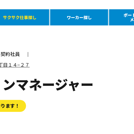
ポー
サクサク仕事探し
ワーカー探し
メ
契約社員
２丁目１４−２７
ョンマネージャー
おります！