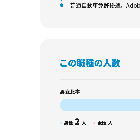
普通自動車免許優遇。Adobe P
この職種の人数
男女比率
2
男性
人
女性
人