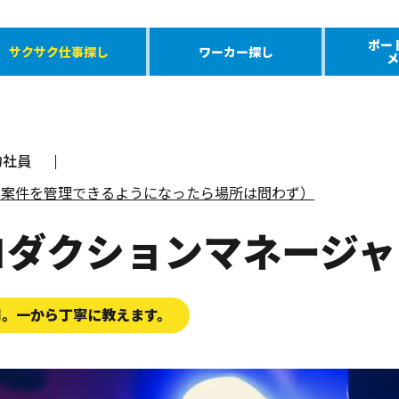
ポー
サクサク仕事探し
ワーカー探し
メ
約社員
で案件を管理できるようになったら場所は問わず）
ロダクションマネージャ
用。一から丁寧に教えます。