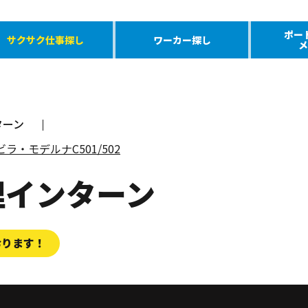
ポー
サクサク仕事探し
ワーカー探し
メ
ターン
ラ・モデルナC501/502
理インターン
おります！