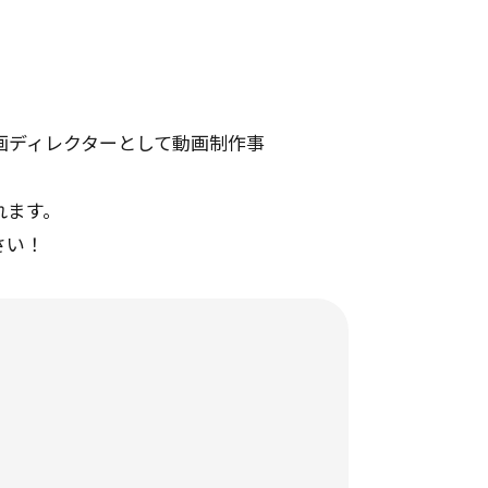
画ディレクターとして動画制作事
れます。
さい！