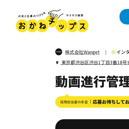
株式会社Wanget
イン
東京都渋谷区渋谷1丁目3番18号ビ
動画進行管
応募お待ちして
採用担当者の本音