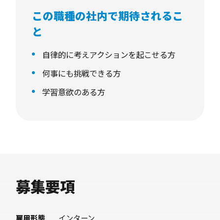
・サービス紹介動画
この職種の社内で期待されるこ
▶️身につけられる体験・ノウハウ
と
スタートアップということもあり、単に動画デ
弊社では動画の継続的なPDCAと量産体制を実
ィレクション業務だけを行うのではなく、動画
現する、クラウド動画制作を提供してます！
自律的に考えアクションを起こせる方
ディレクターとして動画制作事業を経営視点で
クリエイティブ業界に興味ある方や、スタート
何事にも挑戦できる方
どのようにスケールさせていくか。
アップにチャレンジしてみたい方など大歓迎で
学習意欲のある方
また、世の中全体がオンラインにシフトしてい
す！
る影響もあり、幅広い業種の動画制作に携われ
ます。
ぜひ向上心とチャレンジ精神を持って、会社・
事業・ビジネスへの理解を深めていってくださ
募集要項
い！
雇用形態
インターン