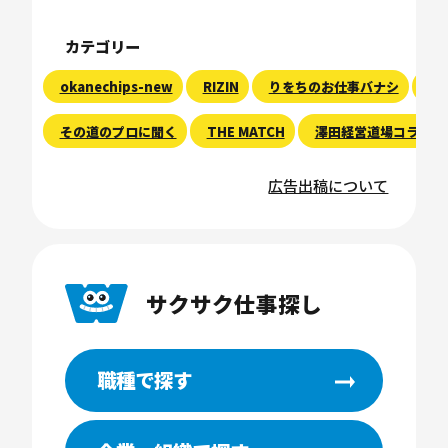
カテゴリー
okanechips-new
RIZIN
りをちのお仕事バナシ
現
その道のプロに聞く
THE MATCH
澤田経営道場コラム
広告出稿について
サクサク仕事探し
職種で探す