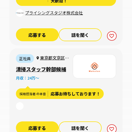
大歓迎！
プライシングスタジオ株式会社
応募する
話を聞く
東京都文京区関
正社員
口1-37-5-1F
清掃スタッフ幹部候補
月収：24万〜
応募お待ちしております！
採用担当者 の本音
応募する
話を聞く