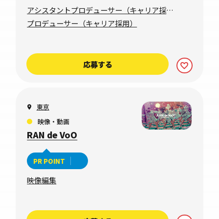
アシスタントプロデューサー（キャリア採
用）
プロデューサー（キャリア採用）
応募する
東京
映像・動画
RAN de VoO
PR POINT
映像編集