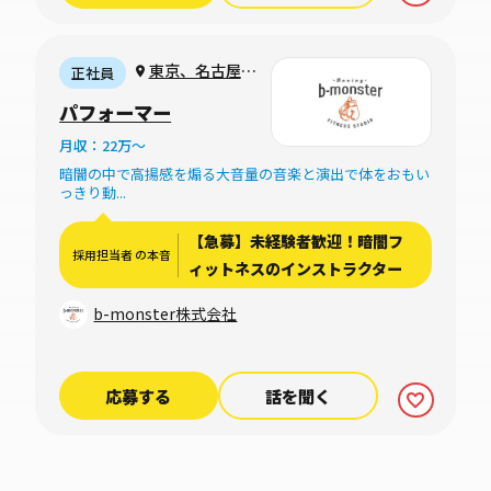
東京、名古屋、
正社員
大阪
パフォーマー
月収：22万〜
暗闇の中で高揚感を煽る大音量の音楽と演出で体をおもい
っきり動...
【急募】未経験者歓迎！暗闇フ
採用担当者 の本音
ィットネスのインストラクター
b-monster株式会社
応募する
話を聞く