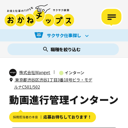
サクサク仕事探し
職種を絞り込む
株式会社Wanget
インターン
東京都渋谷区渋谷1丁目3番18号ビラ・モデ
ルナC501/502
動画進行管理インターン
応募お待ちしております！
採用担当者の本音