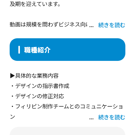
及期を迎えています。
動画は規模を問わずビジネス向けの新しいタイ
続きを読む
プの「ドキュメント」として確立しており、組
織の内外でアイデアを提案したり、プロセスを
職種紹介
説明したり、チームメンバーとコミュニケーシ
ョンをとったり、あらゆるシーンで活用されて
▶️具体的な業務内容
います。
・デザインの指示書作成
・デザインの修正対応
例えば以下のような動画を制作しております。
・フィリピン制作チームとのコミュニケーショ
・マニュアル動画
ン
・オンボーディング動画
続きを読む
・プロジェクト管理
・広告用動画