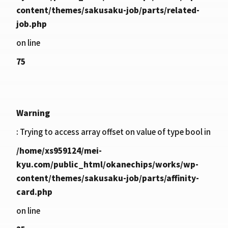
content/themes/sakusaku-job/parts/related-
job.php
on line
75
Warning
: Trying to access array offset on value of type bool in
/home/xs959124/mei-
kyu.com/public_html/okanechips/works/wp-
content/themes/sakusaku-job/parts/affinity-
card.php
on line