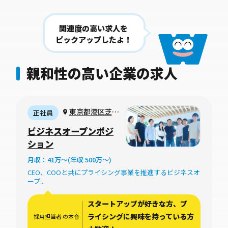
関連度の高い求人を
ピックアップしたよ！
親和性の高い企業の求人
東京都港区芝3
正社員
丁目15-13 YODA
ビジネスオープンポジ
ビル2F
ション
月収：41万〜(年収 500万〜)
CEO、COOと共にプライシング事業を推進するビジネスオ
ープ...
スタートアップが好きな方、プ
ライシングに興味を持っている方
採用担当者 の本音