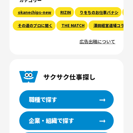
カテゴリー
okanechips-new
RIZIN
りをちのお仕事バナシ
現
その道のプロに聞く
THE MATCH
澤田経営道場コラム
広告出稿について
サクサク仕事探し
職種で探す
企業・組織で探す