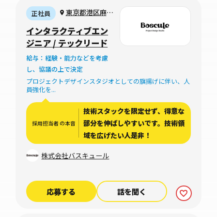
東京都港区麻布
正社員
台1-8-10 麻布偕
インタラクティブエン
成ビル6F
ジニア / テックリード
給与：経験・能力などを考慮
し、協議の上で決定
プロジェクトデザインスタジオとしての旗揚げに伴い、人
員強化を...
技術スタックを限定せず、得意な
部分を伸ばしやすいです。技術領
採用担当者 の本音
域を広げたい人是非！
株式会社バスキュール
応募する
話を聞く