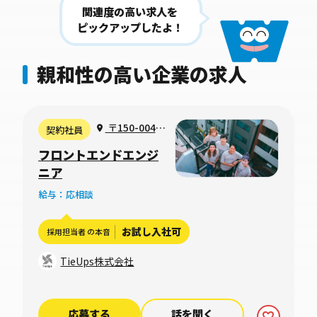
関連度の高い求人を
ピックアップしたよ！
親和性の高い企業の求人
〒150-0042
契約社員
東京都渋谷区宇
フロントエンドエンジ
田川町２−１ 渋
ニア
谷ホームズ
給与：応相談
1306号室（フ
ルリモート可）
お試し入社可
採用担当者 の本音
TieUps株式会社
応募する
話を聞く