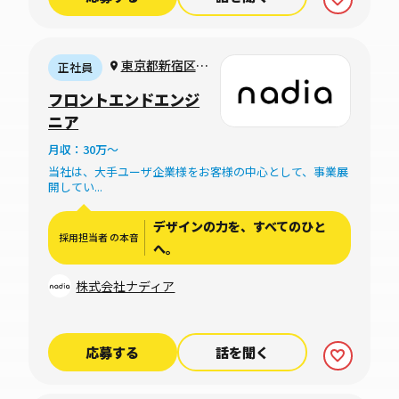
東京都新宿区大
正社員
京町22-1 グラン
フロントエンドエンジ
ファースト新宿御
ニア
苑 5階
月収：30万〜
当社は、大手ユーザ企業様をお客様の中心として、事業展
開してい...
デザインの力を、すべてのひと
採用担当者 の本音
へ。
株式会社ナディア
応募する
話を聞く