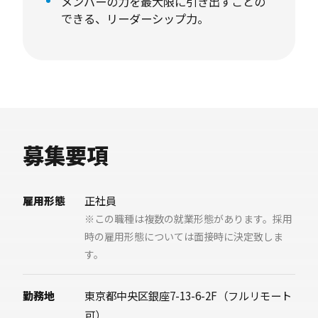
メンバーの力を最大限に引き出すことの
業務
できる、リーダーシップ力。
- プロダクト開発案件の企画＆進行管理
- コミュニティ運営における企画＆進行管理
- スポーツチーム運営における企画＆進行管
理
募集要項
雇用形態
正社員
※この職種は複数の就業形態があります。採用
時の雇用形態については面接時に決定致しま
す。
勤務地
東京都中央区銀座7-13-6-2F（フルリモート
可）