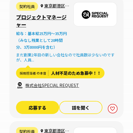
東京都港区西
契約社員
麻布
プロジェクトマネージ
ャー
給与：基本給25万円〜35万円
（みなし残業として20時間
分、3万8000円を含む）
まだ創業2年目の新しい会社なので社員数は少ないのです
が、人員...
人材不足のため急募中！！
採用担当者 の本音
株式会社SPECIAL REQUEST
応募する
話を聞く
東京都港区麻
契約社員