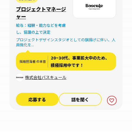
布台1-8-10 麻
プロジェクトマネージ
布偕成ビル6F
ャー
給与：経験・能力などを考慮
し、協議の上で決定
プロジェクトデザインスタジオとしての旗揚げに伴い、人
員強化を...
20~30代、事業拡大中のため、
採用担当者 の本音
積極採用中です！
株式会社バスキュール
応募する
話を聞く