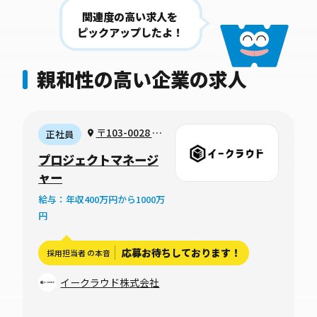
関連度の高い求人を
ピックアップしたよ！
親和性の高い企業の求人
〒103-0028 東
正社員
京都中央区八重洲
プロジェクトマネージ
1-5-20 東京建物
ャー
八重洲さくら通り
給与：年収400万円から1000万
ビル3F
円
応募お待ちしております！
採用担当者 の本音
イークラウド株式会社