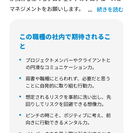
マネジメントをお願いします。
続きを読む
▼業務内容
この職種の社内で期待されるこ
・ブランディングやコンテンツ制作のプロデュ
と
ース＆進行管理業務
- ブランディング案件の企画＆進行管理
プロジェクトメンバーやクライアントと
の円滑なコミュニケーション力。
- コンテンツ制作案件の企画＆進行管理
肩書や職種にとらわれず、必要だと思う
- クライアントとのやり取り
ことに自発的に取り組む行動力。
- プロジェクトメンバーのマネジメント
想定されるリスクを事前に洗い出し、先
- 新規案件の獲得業務
回りしてリスクを回避できる想像力。
- 既存案件の拡大業務
ピンチの時こそ、ポジティブに考え、前
向きに行動できるメンタル力。
・自社プロジェクトのプロデュース＆進行管理