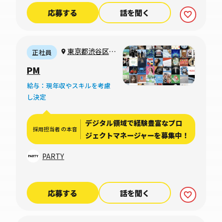
応募する
話を聞く
東京都渋谷区猿
正社員
楽町（リモートワ
PM
ーク可）
給与：現年収やスキルを考慮
し決定
デジタル領域で経験豊富なプロ
採用担当者 の本音
ジェクトマネージャーを募集中！
PARTY
応募する
話を聞く