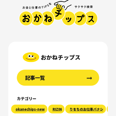
おかねチップス
記事一覧
カテゴリー
okanechips-new
RIZIN
りをちのお仕事バナシ
現