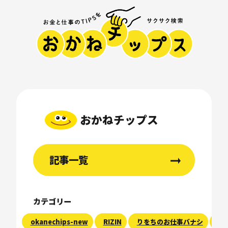
おかねチップス
記事一覧
カテゴリー
okanechips-new
RIZIN
りをちのお仕事バナシ
現