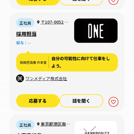
〒107-0052 東
正社員
京都港区赤坂一丁
採用担当
目12番32号 アー
給与：--
ク森ビル3階
自分の可能性に向けて仕事をし
採用担当者 の本音
よう。
ワンメディア株式会社
応募する
話を聞く
東京都港区南青
正社員
山1-15-9 第45興