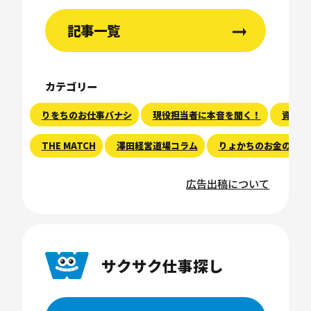
記事一覧
カテゴリー
りをちのお仕事バナシ
現役担当者に本音を聞く！
資産運
THE MATCH
澤田経営道場コラム
りょかちのお金のハナ
広告出稿について
サクサク仕事探し