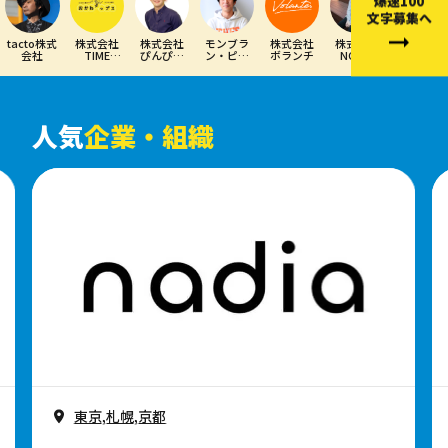
爆速100
文字募集へ
tacto株式
株式会社
株式会社
モンブラ
株式会社
株式会社
LIGHT
会社
TIME
ぴんぴん
ン・ピク
ボランチ
NOKID
THE WAY
MACHINE
ころり
チャーズ
Inc.
株式会社
人気
企業・組織
東京,札幌,京都