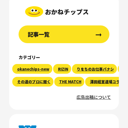
おかねチップス
記事一覧
カテゴリー
okanechips-new
RIZIN
りをちのお仕事バナシ
現
その道のプロに聞く
THE MATCH
澤田経営道場コラム
広告出稿について