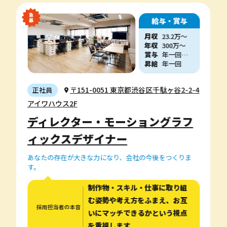
給与・賞与
月収
23.2万〜
年収
300
万
〜
賞与
年一回決算賞与
昇給
年一回
〒151-0051 東京都渋谷区千駄ヶ谷2-2-4
正社員
アイワハウス2F
ディレクター・モーショングラフ
ィックスデザイナー
あなたの存在が大きな力になり、会社の今後をつくりま
す。
制作物・スキル・仕事に取り組
む姿勢や考え方をふまえ、お互
採用担当者の本音
いにマッチできるかという視点
を重視します。