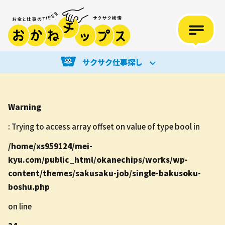
サクサク仕事探し
Warning
: Trying to access array offset on value of type bool in
/home/xs959124/mei-
kyu.com/public_html/okanechips/works/wp-
content/themes/sakusaku-job/single-bakusoku-
boshu.php
on line