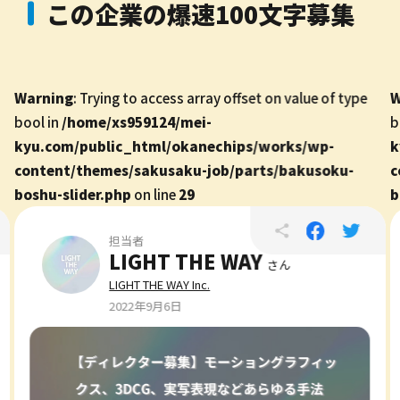
この企業の爆速100文字募集
Warning
: Trying to access array offset on value of type
W
bool in
/home/xs959124/mei-
b
kyu.com/public_html/okanechips/works/wp-
k
content/themes/sakusaku-job/parts/bakusoku-
c
boshu-slider.php
on line
29
b
担当者
LIGHT THE WAY
さん
LIGHT THE WAY Inc.
2022年9月6日