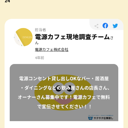
24
担当者
電源カフェ現地調査チーム
さ
ん
電源カフェ株式会社
4年前