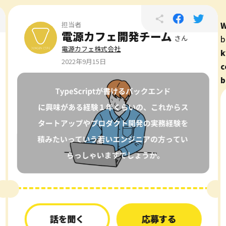
W
担当者
電源カフェ開発チーム
b
さん
電源カフェ株式会社
k
2022年9月15日
c
b
話を聞く
応募する