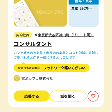
給与・賞与
年収
330
万
〜
東京都渋谷区神山町（リモート可）
契約社員
コンサルタント
カフェ好きの方必見！飲食店の集客とコスト削減に貢献し
て愛されるお店を一緒に作るおしごとです！
フットワーク軽い方がいい
採用担当者の本音
電源カフェ株式会社
応募する
話を聞く