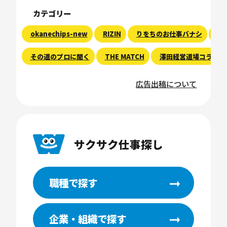
カテゴリー
okanechips-new
RIZIN
りをちのお仕事バナシ
現
その道のプロに聞く
THE MATCH
澤田経営道場コラム
広告出稿について
サクサク仕事探し
職種で探す
企業・組織で探す