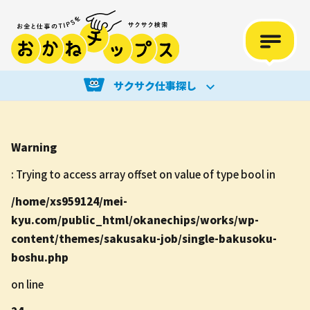
サクサク仕事探し
Warning
: Trying to access array offset on value of type bool in
/home/xs959124/mei-
kyu.com/public_html/okanechips/works/wp-
content/themes/sakusaku-job/single-bakusoku-
boshu.php
on line