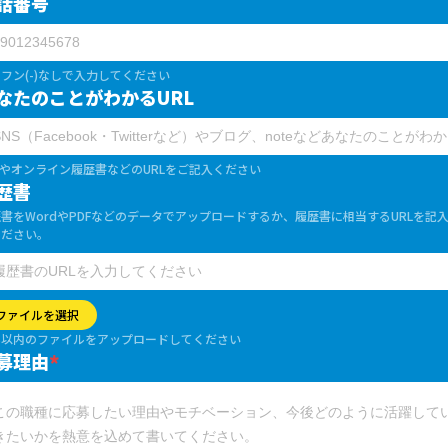
話番号
フ
PR POINT
フン(-)なしで入力してください
なたのことがわかるURL
Sやオンライン履歴書などのURLをご記入ください
歴書
書をWordやPDFなどのデータでアップロードするか、履歴書に相当するURLを記
ください。
募する
ファイルを選択
B以内のファイルをアップロードしてください
募理由
*
爆速100文字求人へ戻る