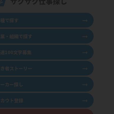
サクサク仕事探し
職種で探す
企業・組織で探す
運用ナレッジ
メシのネタになるコミュニティの話
freeeで確定申告
速100文字募集
く
THE MATCH
澤田経営道場コラム
りょかちのお金のハナシ
働き者ストーリー
シゴトとワタシ
苦労は買わずに聞け！
チップスくんのお金と仕事
ワーカー探し
スカウト登録