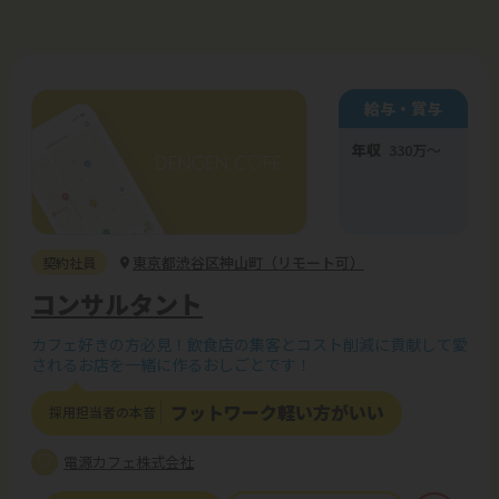
給与・賞与
年収
330
万
〜
東京都渋谷区神山町（リモート可）
契約社員
コンサルタント
カフェ好きの方必見！飲食店の集客とコスト削減に貢献して愛
されるお店を一緒に作るおしごとです！
フットワーク軽い方がいい
採用担当者の本音
電源カフェ株式会社