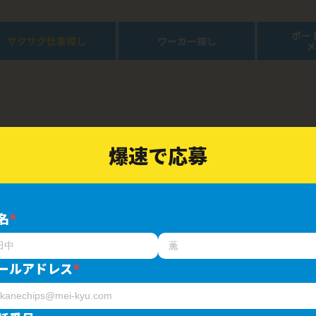
ポー
サクサク仕事探し
ワーカー探し
メ
爆速で応募
この募集を
名
*
ールアドレス
*
集合知とテクノロジ