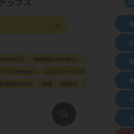
チップス
のお仕事バナシ
現役担当者に本音を聞く！
現役学生に聞く！
資産
爆
アップって食べれるの？
ユニコーンメーカーズブック
その道のプロに聞
者の初決算までの道
豆知識
お問合せ
その他
THE PIONEER