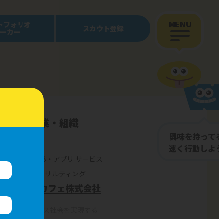
MENU
トフォリオ
スカウト登録
ーカー
している企業・組織
興味を持って
東京
速く行動しよ
WEB・アプリ サービス
コンサルティング
電源カフェ株式会社
ーでノンストレス社会を実現する