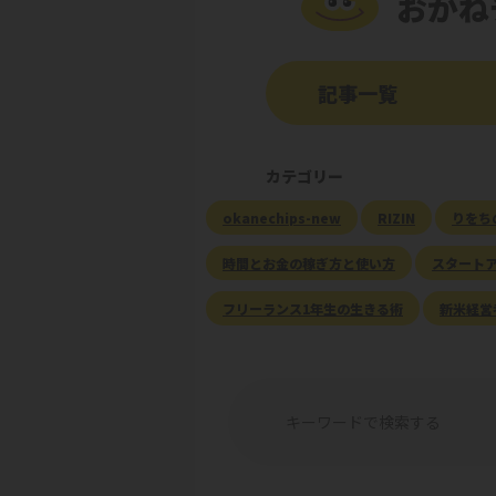
おかね
記事一覧
カテゴリー
okanechips-new
RIZIN
りをち
時間とお金の稼ぎ方と使い方
スタート
フリーランス1年生の生きる術
新米経営