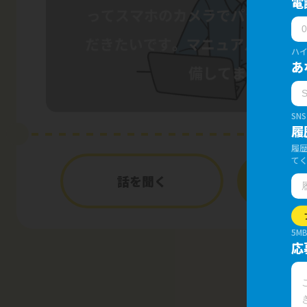
電
ハイ
あ
SN
履
履歴
て
話を聞く
応
5M
応