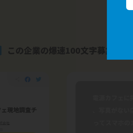
この企業の爆速100文字募集
フェ現地調査チ
式会社
7日