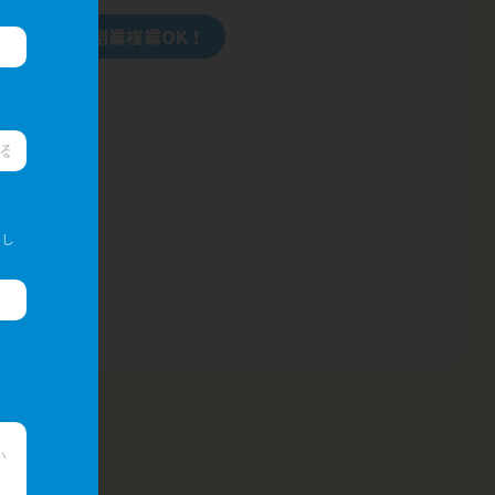
ルリモート、副業複業OK！
入し