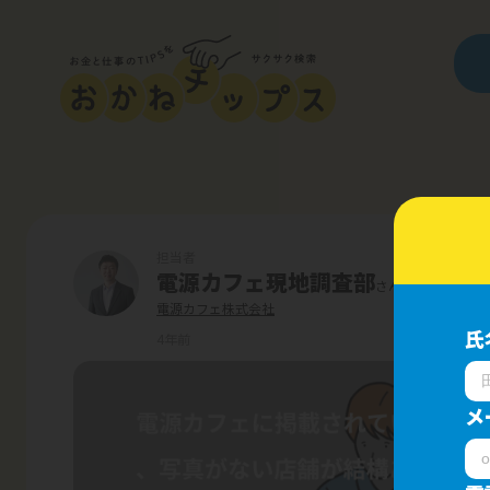
担当者
電源カフェ現地調査部
さん
電源カフェ株式会社
氏
4年前
メ