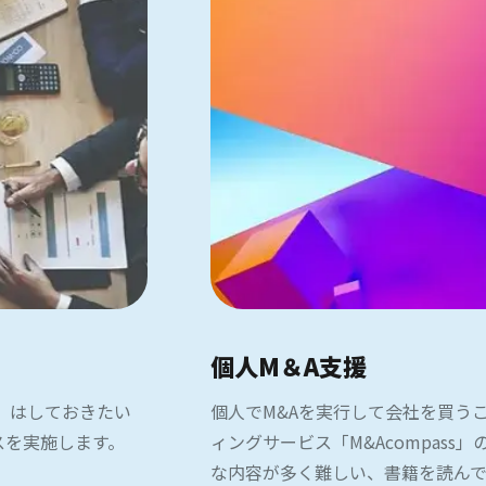
個人M＆A支援
）はしておきたい
個人でM&Aを実行して会社を買う
スを実施します。
ィングサービス「M&Acompas
な内容が多く難しい、書籍を読ん