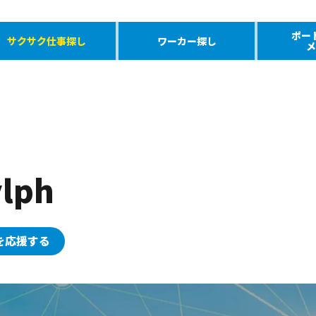
ポー
サクサク仕事探し
ワーカー探し
メ
lph
を応援する