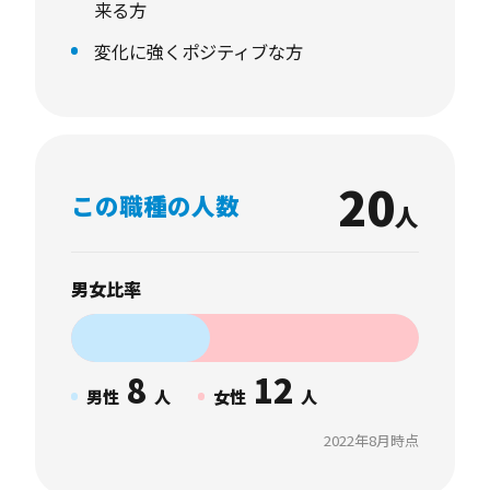
来る方
変化に強くポジティブな方
20
この職種の人数
人
男女比率
8
12
男性
人
女性
人
2022年8月時点