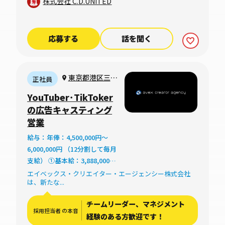
株式会社 C.D.UNITED
応募する
話を聞く
東京都港区三田
正社員
1-4-1 住友不動産
YouTuber･TikToker
麻布十番ビル
の広告キャスティング
営業
給与：年俸：4,500,000円～
6,000,000円 （12分割して毎月
支給） ①基本給：3,888,000円
～5,184,000円 ②時間外20時間
エイベックス・クリエイター・エージェンシー株式会社
は、新たな...
相当分：612,000円～816,000
円 （時間外労働の有無に関わ
チームリーダー、マネジメント
らず、20時間分の時間外手当
採用担当者 の本音
経験のある方歓迎です！
として別途支給） ①＋②のト