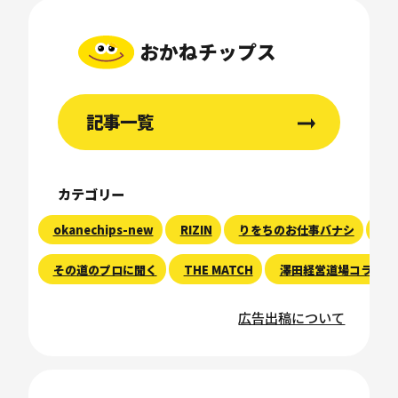
おかねチップス
記事一覧
カテゴリー
okanechips-new
RIZIN
りをちのお仕事バナシ
現
その道のプロに聞く
THE MATCH
澤田経営道場コラム
広告出稿について