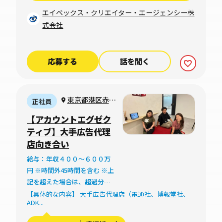
ータル 4,500,000円～
エイベックス・クリエイター・エージェンシー株
6,000,000円 ※金額は経験、能
式会社
力を考慮の上、当社規定によ
り決定 ※20時間を超える時間
外労働分についての割増賃金
応募する
話を聞く
は追加で支給
東京都港区赤坂
正社員
１丁目１２番３２
【アカウントエグゼク
号 アーク森ビル
ティブ】大手広告代理
17階
店向き合い
給与：年収４００～６００万
円 ※時間外45時間を含む ※上
記を超えた場合は、超過分の
割増賃金が 支払われます。
【具体的な内容】 大手広告代理店（電通社、博報堂社、
ADK...
【オファー例】年収500万円 月
給417,000円～（基本給