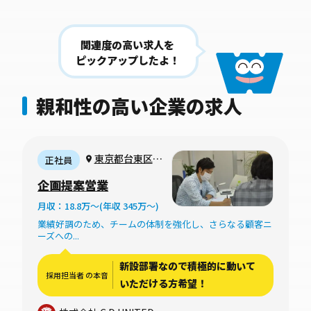
関連度の高い求人を
ピックアップしたよ！
親和性の高い企業の求人
東京都台東区松
正社員
が谷（リモートワ
企画提案営業
ークメイン週1日
月収：18.8万〜(年収 345万〜)
程度の出社やクラ
業績好調のため、チームの体制を強化し、さらなる顧客ニ
イアントとの打ち
ーズへの...
合わせのための出
社あり）
新設部署なので積極的に動いて
採用担当者 の本音
いただける方希望！