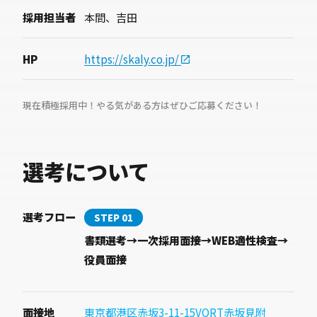
採用担当者
本間、吉田
HP
https://skaly.co.jp/
現在積極採用中！やる気がある方はぜひご応募ください！
選考について
選考フロー
STEP 01
書類選考→一次採用面接→WEB適性検査→
役員面接
面接地
東京都港区赤坂3-11-15VORT赤坂見附