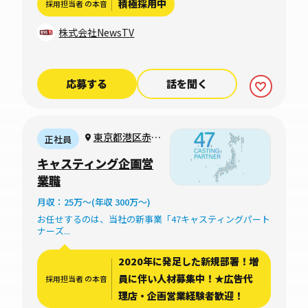
積極採用中
採用担当者 の本音
308,078円/月～、月45時間相
当の固定残業代104,288円～別
株式会社NewsTV
途月みなし残業10時間分の手
当4,634円～を含む） 【諸手
当】通勤手当（会社規定に基
応募する
話を聞く
づき支給）、残業手当（固定
残業代制 超過分支給あり）
■業績賞与 年2回（10月・4
月）※会社と個人の成績によ
東京都港区赤坂
正社員
って支給 ■昇給 年2回（10
3-11-15 VORT
キャスティング企画営
月・4月）※9月、3月に査定を
赤坂見附6F/7F
業職
行い、能力に応じて昇給。 ■
手当 交通費支給、など
月収：25万〜(年収 300万〜)
お任せするのは、当社の新事業「47キャスティングパート
ナーズ...
2020年に発足した新規部署！増
員に伴い人材募集中！★広告代
採用担当者 の本音
理店・企画営業経験者歓迎！