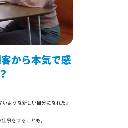
顧客から本気で感
？
ないような新しい自分になれた」
お仕事をすることも。