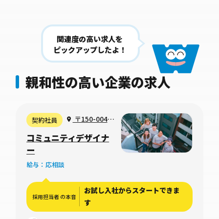
関連度の高い求人を
ピックアップしたよ！
親和性の高い企業の求人
〒150-0042
契約社員
東京都渋谷区宇
コミュニティデザイナ
田川町２−１ 渋
ー
谷ホームズ
給与：応相談
1306号室
お試し入社からスタートできま
採用担当者 の本音
す