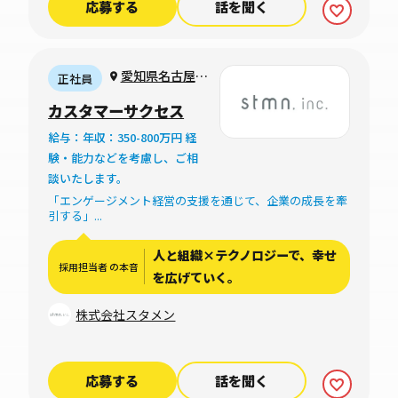
応募する
話を聞く
愛知県名古屋市
正社員
中村区下広井町1-
カスタマーサクセス
14-8
給与：年収：350-800万円 経
験・能力などを考慮し、ご相
談いたします。
「エンゲージメント経営の支援を通じて、企業の成長を牽
引する」...
人と組織×テクノロジーで、幸せ
採用担当者 の本音
を広げていく。
株式会社スタメン
応募する
話を聞く