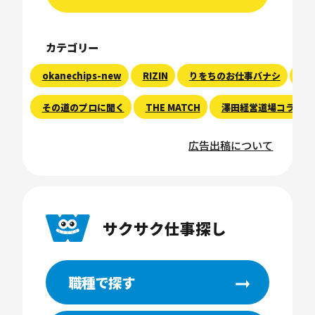
カテゴリー
okanechips-new
RIZIN
りをちのお仕事バナシ
現
その道のプロに聞く
THE MATCH
澤田経営道場コラム
広告出稿について
サクサク仕事探し
職種で探す