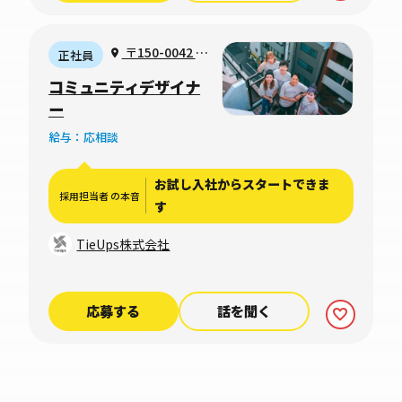
〒150-0042 東
正社員
京都渋谷区宇田川
コミュニティデザイナ
町２−１ 渋谷ホー
ー
ムズ1306号室
給与：応相談
お試し入社からスタートできま
採用担当者 の本音
す
TieUps株式会社
応募する
話を聞く