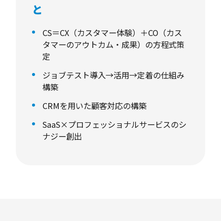
と
1社でも多く、1人でも多くの「青春の大人を増
やす」ため、カスタマーサクセスを募集するに
CS＝CX（カスタマー体験）＋CO（カス
タマーのアウトカム・成果）の方程式策
至りました。
定
ジョブテスト導入→活用→定着の仕組み
— 業務内容
構築
ご自身の強みを活かせる領域からスタートし、
CRMを用いた顧客対応の構築
徐々に周辺領域へ責任範囲を広げていく形でキ
SaaS×プロフェッショナルサービスのシ
ャリア形成していただくことも可能です。
ナジー創出
・ジョブテストの導入
・ジョブテストの活用
・その他のカスタマーサクセス戦略・戦術
・プロフェッショナルサービスのサポート（採