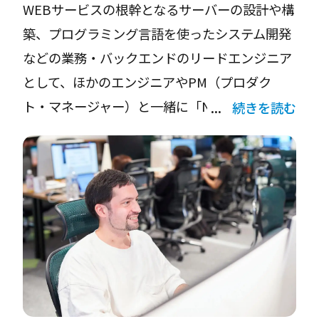
WEBサービスの根幹となるサーバーの設計や構
仲間がとても優しくて丁寧に教えてくれるんで
築、プログラミング言語を使ったシステム開発
す。この仲間でなければ、日本の会社でこんな
などの業務・バックエンドのリードエンジニア
にアグレッシブに働けなかったと思います。私
として、ほかのエンジニアやPM（プロダク
がこの会社に入った目的の1つに「日本語が上
ト・マネージャー）と一緒に「NEWT」のシス
続きを読む
手になりたい」もあったので、仲間たちにはと
テム開発をしています。また、並行してバック
ても感謝しています。
エンドエンジニアのマネジメントもしていま
す。今年4月に「NEWT」のアプリを、6月に
一方で仕事で英語が必要な場面では、私が仲間
WEB版の「NEWT」もリリースしましたが、事
に教えることもあります。令和トラベルのバリ
前に準備をしっかりできたので、問題なく発表
ューの一つに多様性を受け入れる「Be
することができました。
Inclusive」がありますが、外国人として働きな
がらまさにそれを実感しています。
アプリの開発でとくにこだわったのは、ネイテ