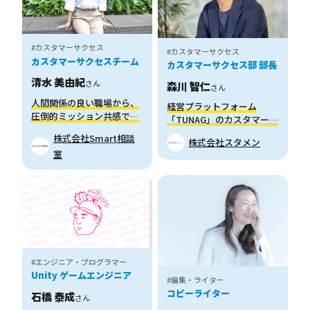
#カスタマーサクセス
#カスタマーサクセス
カスタマーサクセスチーム
カスタマーサクセス部 部長
清水 美由紀
さん
森川 智仁
さん
人間関係の良い職場から、
経営プラットフォーム
圧倒的ミッション共感で転
「TUNAG」のカスタマーサ
職した話
クセス部の面白さとは
株式会社Smart相談
株式会社スタメン
室
#エンジニア・プログラマー
Unity ゲームエンジニア
#編集・ライター
コピーライター
石橋 泰成
さん