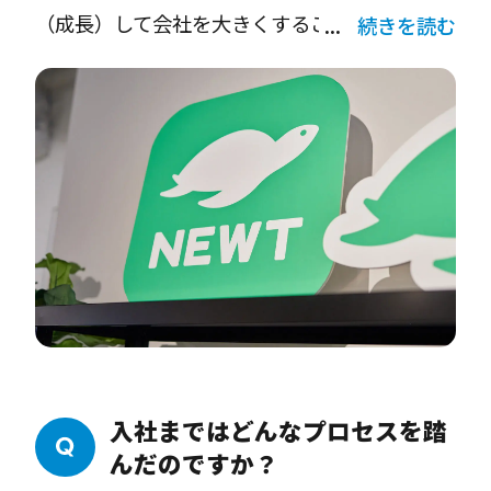
う大きな資金調達をし、優秀な人材を確保し、
（成長）して会社を大きくすることはできなか
続きを読む
十分な設備も整えられた。これまでの経験か
った。なぜなら、資金と優秀な人材の不足、さ
ら、「スタートアップといっても、いわゆ
らにマーケットの規模が大きくなかったから。
る“スタートアップ”とはスタート地点が違い、
でも、令和トラベルには、創業期にそれらすべ
できることのレベルが高い！」と驚き、ぜひこ
てが揃っていたので、この先PMFを達成してグ
こでエンジニアとして新たな挑戦をしたい！と
ロースできると感じたんです。また、この会社
思ったんです。
で創業期を経験することは、私のキャリアにと
っても大変役に立つと思いました。
弊社が開発する予約アプリの「NEWT（ニュー
ト）」では、海外旅行の予約・管理業務をDX
入社まではどんなプロセスを踏
化すると打ち出しています。そういった革新的
んだのですか？
なサービスの開発に携われることも、技術者と