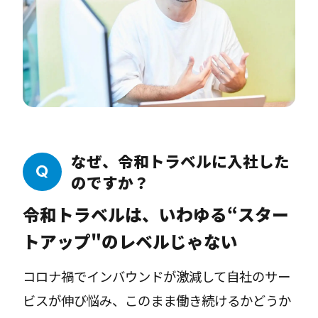
CEOになりました。
来日してからは日本で仲良くなった日本人の友
だちに誘われ、彼が立ち上げたインバウンド向
けの旅行会社にジョインしました。その会社で
は、WEBサイトの開発やデザインなど、サービ
スの立ち上げをゼロから経験しました。エンジ
ニアのマネジメントだけでなく、ときには経営
なぜ、令和トラベルに入社した
に関わったりもしましたね。その後1年半くら
のですか？
いは、午前中は日本語学校へ通い、午後は旅行
令和トラベルは、いわゆる“スター
会社で働いていました。さらに、アルゼンチン
の会社の引き継ぎなどが残っていたので、夜は
トアップ"のレベルじゃない
リモートでその仕事をしたりも。当時は忙しく
コロナ禍でインバウンドが激減して自社のサー
てあまり寝ていなかったですね（笑）。
ビスが伸び悩み、このまま働き続けるかどうか