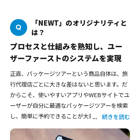
ィブコード方式（プログラミング言語で書いた
ソースコードを機械語に変換し実行する方式の
「NEWT」のオリジナリティと
こと）で、AndroidやiOSといったシステムの設
は？
計に適したアプリ開発を丁寧に行いました。コ
プロセスと仕組みを熟知し、ユー
ストも時間もかかりますが、令和トラベルには
それを実現できる環境が整っていましたので、
ザーファーストのシステムを実現
優秀なエンジニアたちの協力によって、3ステ
正直、パッケージツアーという商品自体は、旅
ップで旅行予約が簡単にできるなど、ユーザー
行代理店ごとに大きな差はないと思います。だ
フレンドリーなアプリができたと思っていま
からこそ、使いやすいアプリやWEBサイトでユ
ーザーが自分に最適なパッケージツアーを検索
し、簡単に予約できることが大事。従来の旅行
続きを読む
代理店の予約や管理業務は人の力に寄るところ
が多いですが、「NEWT」はそこをITの力で自