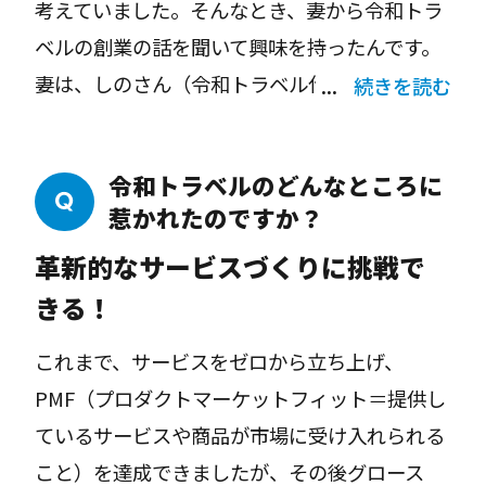
考えていました。そんなとき、妻から令和トラ
ベルの創業の話を聞いて興味を持ったんです。
妻は、しのさん（令和トラベル代表・篠塚孝哉
続きを読む
氏）が立ち上げた宿泊予約サービスの
「Relux」の運営会社（Loco Partners）で働い
令和トラベルのどんなところに
ているんです。妻から働きやすいと聞いていま
惹かれたのですか？
したし、令和トラベルなら自分のスキルが活か
革新的なサービスづくりに挑戦で
せそうだと思いジョインすることに決めまし
きる！
た。
これまで、サービスをゼロから立ち上げ、
一般的なスタートアップは資金が少なく、人材
PMF（プロダクトマーケットフィット＝提供し
や開発にあまりお金をかけられないですよね。
ているサービスや商品が市場に受け入れられる
でも、令和トラベルは創業直後に22.5億円とい
こと）を達成できましたが、その後グロース