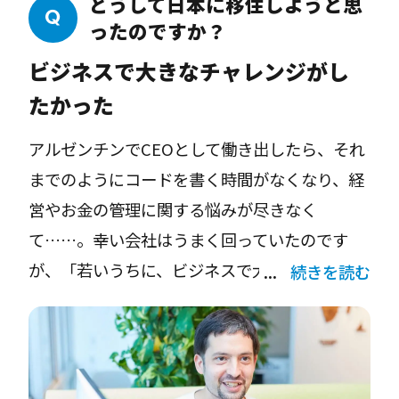
どうして日本に移住しようと思
書）を読んで学び、1年くらいでプログラミン
ったのですか？
グやWEBサイト制作ができるようになりまし
ビジネスで大きなチャレンジがし
た。
たかった
その後、15歳で働き始めたのですが、お客さま
アルゼンチンでCEOとして働き出したら、それ
と打ち合わせをするときは、いつも父が同席し
までのようにコードを書く時間がなくなり、経
て話をしてくれました。僕1人だと年齢的に信
営やお金の管理に関する悩みが尽きなく
用されないですからね（笑）。実際、他に仕事
て……。幸い会社はうまく回っていたのです
をしている友だちはいませんでした。それで17
が、「若いうちに、ビジネスで大きなチャレン
続きを読む
歳でWEB制作の会社に入社し、CTO（最高技術
ジがしたい」と思い、当時付き合っていた妻に
責任者）を務めました。2年間、CEOと楽しく
相談し、会社を売却して日本に移住することに
仕事していたのですが、残念ながらその方が急
しました。
死してしまって……。私が会社を引き継ぎ、