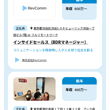
年収
600
万
〜
正社員
東京都渋谷区渋谷1-3-9 ヒューリック渋谷一丁
目ビル7階 or フルリモートワーク
インサイドセールス（BDRマネージャー）
コミュニケーションを再発明し人が人を想う社会を創る
株式会社RevComm
給与
年収
400
万
〜
正社員
東京都港区赤坂１丁目１２番３２号 アーク森