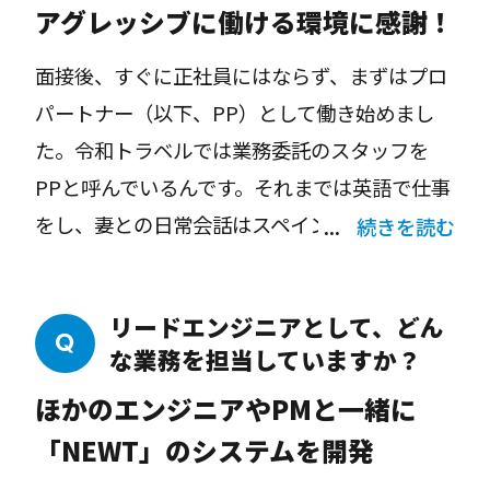
アグレッシブに働ける環境に感謝！
しての挑戦心を掻き立てられましたね。海外の
オペレーターと電話やメール、ファクスなどで
面接後、すぐに正社員にはならず、まずはプロ
やりとりするといった従来の旅行代理店の業務
パートナー（以下、PP）として働き始めまし
をDX化するのは至難の業。でも、だからこそチ
た。令和トラベルでは業務委託のスタッフを
ャレンジする価値があるし、おもしろそうだと
PPと呼んでいるんです。それまでは英語で仕事
ワクワクしました。「絶対に他のサービスに負
をし、妻との日常会話はスペイン語だったの
続きを読む
けないレベルのものを作りたい」と強く思いま
で、日本語でコミュニケーションが取れる自信
した。
がなかったのもあって。まずはPPで5カ月働い
リードエンジニアとして、どん
て、日本語でコミュニケーションが取れるよう
な業務を担当していますか？
になってから、昨年の2021年9月に正社員にな
ほかのエンジニアやPMと一緒に
りました。
「NEWT」のシステムを開発
日本語のレベルはまだまだですが、この会社の