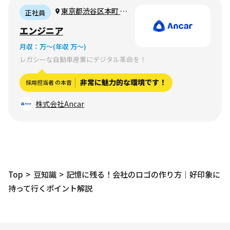
東京都渋谷区本町 1
正社員
丁目17−12リッツ初台
エンジニア
ビル
月収：
万〜
(年収 万〜)
レガシーな自動車産業にデジタル革命を！
非常に魅力的な環境です！
採用担当者 の本音
株式会社Ancar
Top
豆知識
記憶に残る！会社のロゴの作り方｜好印象に
持って行くポイント解説