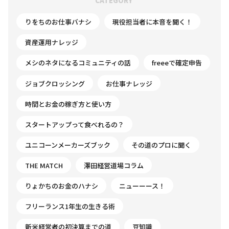
CATEGORY
りをちのお仕事バナシ
現役担当者に本音を聞く！
資産運用ナレッジ
メシのネタになるコミュニティの話
freeeで確定申告
ジョブクロッシング
お仕事ナレッジ
時間とお金の稼ぎ方と使い方
スタートアップって食べれるの？
ユニコーンメーカーズブック
その道のプロに聞く
THE MATCH
澤田経営道場コラム
りょかちのお金のハナシ
ニューーース！
フリーランス1年生の生きる術
新米経営者の初決算までの道
豆知識