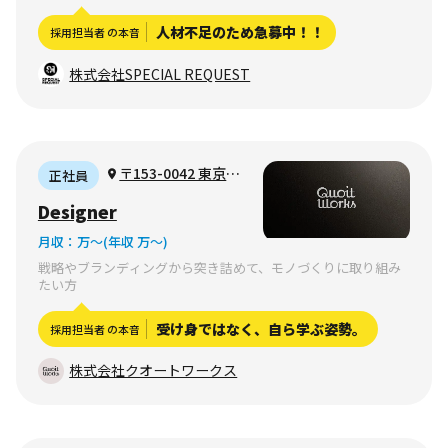
人材不足のため急募中！！
採用担当者 の本音
株式会社SPECIAL REQUEST
〒153-0042 東京都
正社員
目黒区青葉台
Designer
月収：
万〜
(年収 万〜)
戦略やブランディングから突き詰めて、モノづくりに取り組み
たい方
受け身ではなく、自ら学ぶ姿勢。
採用担当者 の本音
株式会社クオートワークス