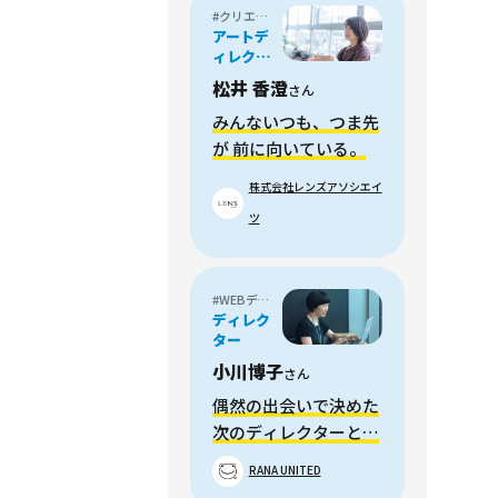
#クリエイティブディレクター
アートデ
ィレクタ
ー / グラ
松井 香澄
さん
フィック
デザイナ
みんないつも、つま先
ー
が 前に向いている。
株式会社レンズアソシエイ
ツ
#WEBディレクター
ディレク
ター
小川博子
さん
偶然の出会いで決めた
次のディレクターとし
ての職場
RANA UNITED