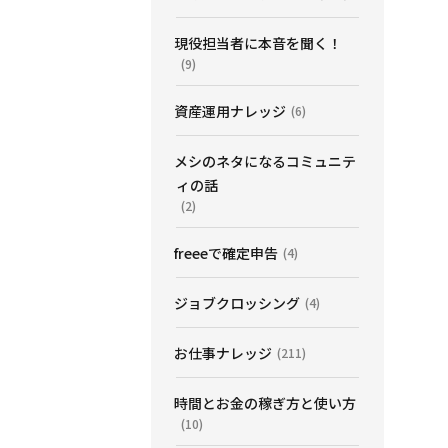
現役担当者に本音を聞く！
(9)
資産運用ナレッジ
(6)
メシのネタになるコミュニテ
ィの話
(2)
freeeで確定申告
(4)
ジョブクロッシング
(4)
お仕事ナレッジ
(211)
時間とお金の稼ぎ方と使い方
(10)