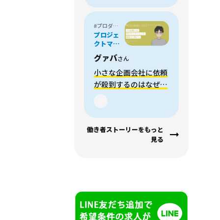
#プロダクトマネージャー
プロジェ
クトマネ
ージャー
グァバ
さん
小さな企画会社に依頼
が殺到するのはなぜ？
業界歴10年のPRプラ
ンナーが見た、本質的
なZ世代マーケティン
働き者ストーリーをもっと
グの在り方
見る