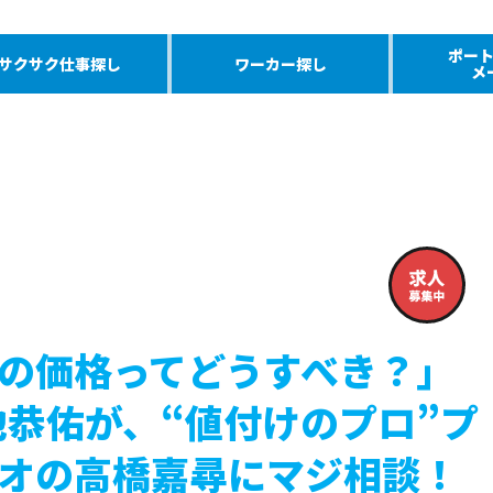
ポー
サクサク仕事探し
ワーカー探し
メ
の価格ってどうすべき？」
の松池恭佑が、“値付けのプロ”プ
オの高橋嘉尋にマジ相談！