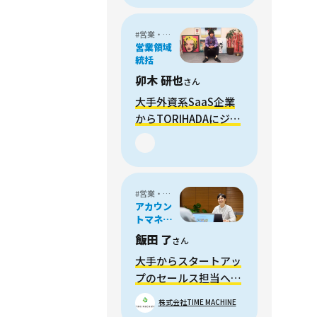
#営業・フィールドセールス
営業領域
統括
卯木 研也
さん
大手外資系SaaS企業
からTORIHADAにジョ
インした理由とは
#営業・フィールドセールス
アカウン
トマネー
ジャー /
飯田 了
さん
メディア
プランナ
大手からスタートアッ
ー
プのセールス担当へ転
職。活動の幅が広がり
株式会社TIME MACHINE
成長を実感。