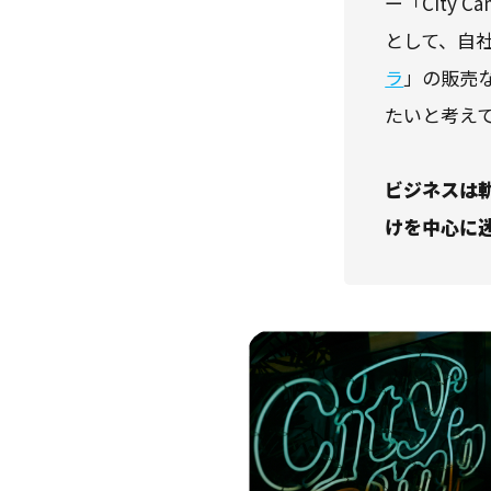
ー「City
として、自
ラ
」の販売
たいと考え
ビジネスは
けを中心に