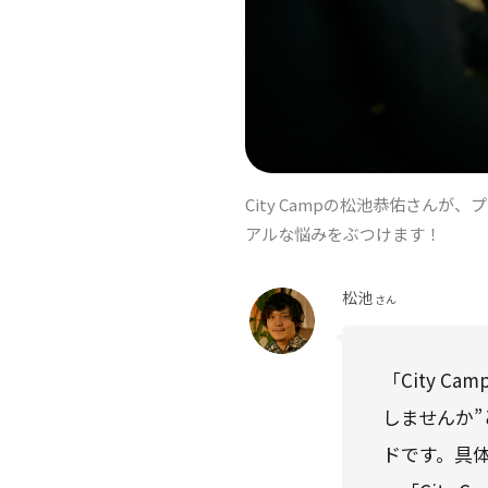
City Campの松池恭佑さん
アルな悩みをぶつけます！
松池
さん
「City 
しませんか
ドです。具