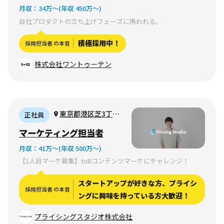
月収：
34万〜
(年収 450万〜)
自社プロダクトの立ち上げフェーズに携われる。
積極採用中！
採用担当者 の本音
株式会社ワントゥーテン
東京都港区芝3丁目
正社員
15-13 YODAビル2F
マーケティング担当者
月収：
41万〜
(年収 500万〜)
【1人目マーケ募集】toBコンテンツマーケにチャレンジ！
スタートアップが好きな方、プライシ
採用担当者 の本音
ングに興味を持っている方大歓迎！
プライシングスタジオ株式会社