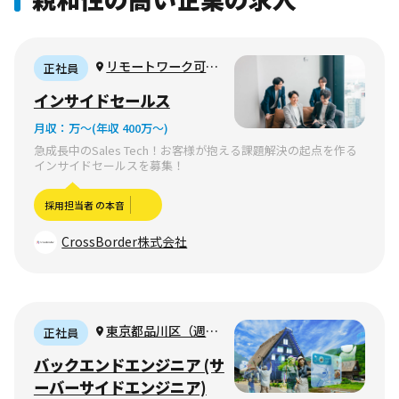
リモートワーク可能
正社員
（地方からの参画も可
インサイドセールス
能） ※月曜日のみ出社
月収：
万〜
(年収 400万〜)
できるオフィスが港区
急成長中のSales Tech！お客様が抱える課題解決の起点を作る
（乃木坂駅徒歩1分、
インサイドセールスを募集！
六本木駅徒歩7分ほ
ど）にございます。
採用担当者 の本音
CrossBorder株式会社
東京都品川区（週3
正社員
リモート勤務可）
バックエンドエンジニア (サ
ーバーサイドエンジニア)