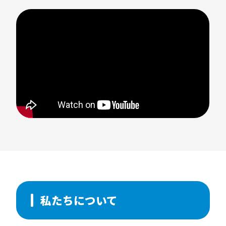
既存の枠組みに捉われることなく、
写真や映像が持つ本質的な意味を捉え、
より面白く、新しい取り組みを行うことを信条
としています。
MISSION【リアルをドラマに、ドラマをリアル
に】
イメージは、言語だと思う。
人の想いを伝える、力だと思う。
イメージの力で、
リアルを見つめ直すと、ドラマが生まれる。
私たちについて
ドラマに気づくと、リアルが変わっていく。