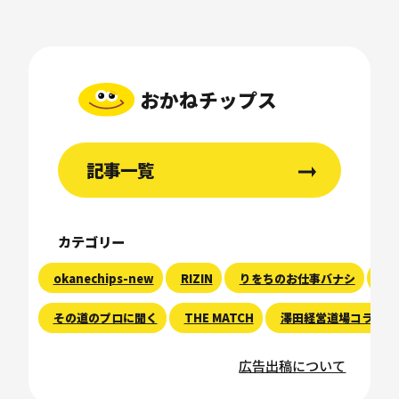
おかねチップス
記事一覧
カテゴリー
okanechips-new
RIZIN
りをちのお仕事バナシ
現
その道のプロに聞く
THE MATCH
澤田経営道場コラム
広告出稿について