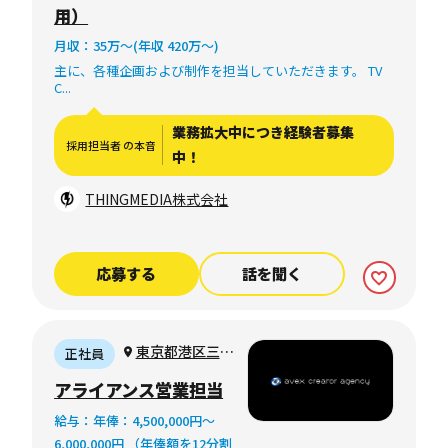
用）
月収：35万〜(年収 420万〜)
主に、各種企画および制作を担当していただきます。 TV
C...
業務拡大中につき経験者募集
採用担当者 の本音
中！
THINGMEDIA株式会社
応募する
話を聞く
東京都港区三田
正社員
1-4-1 住友不動産
アライアンス営業担当
麻布十番ビル
給与：年俸：4,500,000円～
6,000,000円 （年俸額を12分割