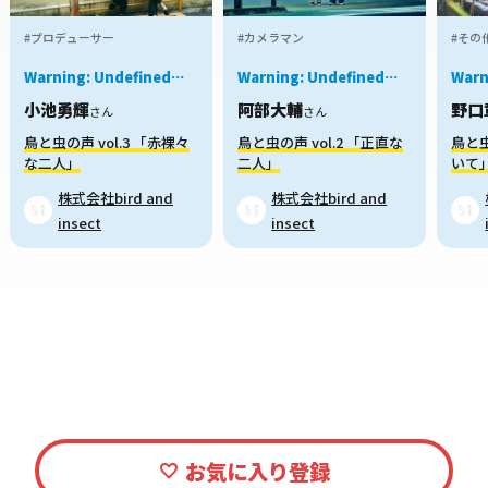
#プロデューサー
#カメラマン
#その
Warning
: Undefined
Warning
: Undefined
Warn
variable $job in
variable $job in
varia
小池勇輝
阿部大輔
野口
/home/xs959124/mei-
/home/xs959124/mei-
/hom
さん
さん
kyu.com/public_html/okanechips/works/wp-
kyu.com/public_html/okanechips
kyu.
鳥と虫の声 vol.3 「赤裸々
鳥と虫の声 vol.2 「正直な
鳥と虫
content/themes/sakusaku-
content/themes/sakusaku-
cont
な二人」
二人」
いて
job/parts/story-
job/parts/story-
job/
card.php
on line
38
card.php
on line
38
card
株式会社bird and
株式会社bird and
insect
insect