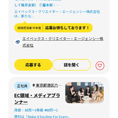
して毎月支給） ①基本給：
3,888,000円～5,184,000円 ②
エイベックス・クリエイター・エージェンシー株式会社
は、新たな...
時間外20時間相当分：612,000
円～816,000円 （時間外労働の
応募お待ちしております！
採用担当者 の本音
有無に関わらず、20時間分の
時間外手当として支給） ①＋
エイベックス・クリエイター・エージェンシー株
②のトータル 4,500,000円～
式会社
6,000,000円 ※金額は経験、能
力を考慮の上、当社規定によ
り決定 ※20時間を超える時間
応募する
話を聞く
外労働分についての割増賃金
は追加で支給
東京都港区六本
正社員
木6-10-1 六本木
EC領域・メディアプラ
ヒルズ森タワー
ンナー
31F
月収：30万〜(年収 400万〜)
弊社は「Make It Exciting For Every...