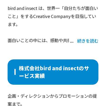
たとえば、歴史ある会社。
bird and insect は、世界一「自分たちが面白い
その理想を映し出したら、新鮮な驚きがあっ
こと」をするCreative Companyを目指してい
た。
ます。
たとえば、まだ世に知られていない商品。
その価値を写し出したら、多くの心が動いた。
面白いことの中には、感動や共感を生み出すこ
続きを読む
想いは、はじめからそこにある。
とや、相手の期待を超えていくこと、そして夢
光、色、音、言葉、時間、
中になってやれること・・・
その一つひとつを連ねて
そうした、これからの世界に必要なすべてが詰
想いにフォーカスすると、
株式会社bird and insectのサ
まっていると思っています。
新しい発見がある、出会いがある。
ービス実績
クリエイティブの役割は、美しいものを生み出
わたしたち、バード アンド インセクトは
したり、何かを広報することだけではなく、あ
ブランドストーリーを共に描く
企画・ディレクションからプロモーションの提
らゆる物事にワクワクさせてくれる人生を生み
“イメージ・ブランディング・パートナー”で
案まで。
出すことにあると私達は考え、イメージメイキ
す。