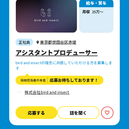
給与・賞与
月収
25万〜
東京都世田谷区赤堤
正社員
アシスタントプロデューサー
bird and insectの理念に共感していただける方を募集しま
す
応募お待ちしております！
採用担当者の本音
株式会社bird and insect
応募する
話を聞く