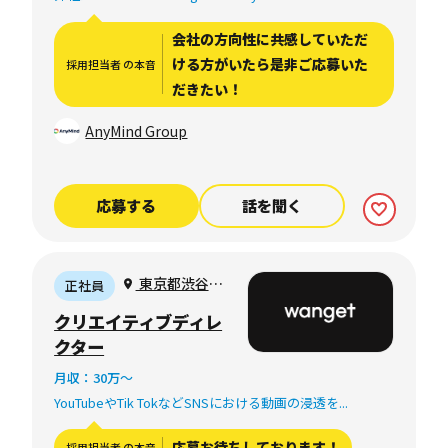
会社の方向性に共感していただ
ける方がいたら是非ご応募いた
採用担当者 の本音
だきたい！
AnyMind Group
応募する
話を聞く
東京都渋谷区
正社員
渋谷1丁目3番18
クリエイティブディレ
号ビラ・モデルナ
クター
C501/502
月収：30万〜
YouTubeやTik TokなどSNSにおける動画の浸透を...
応募お待ちしております！
採用担当者 の本音