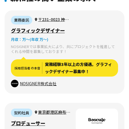
〒231-0023 神奈
業務委託
川県横浜市中区山下
グラフィックデザイナー
町78−8 イースト・
月収：
万〜
(年収 万〜)
ゲート・ビル7階
NOSIGNERでは事業拡大により、共にプロジェクトを推進して
くれる仲間を募集しております！
実務経験3年以上の方優遇。グラフィ
採用担当者 の本音
ックデザイナー募集中！
NOSIGNER株式会社
東京都港区麻布台
契約社員
1-8-10 麻布偕成ビル
プロデューサー
6F