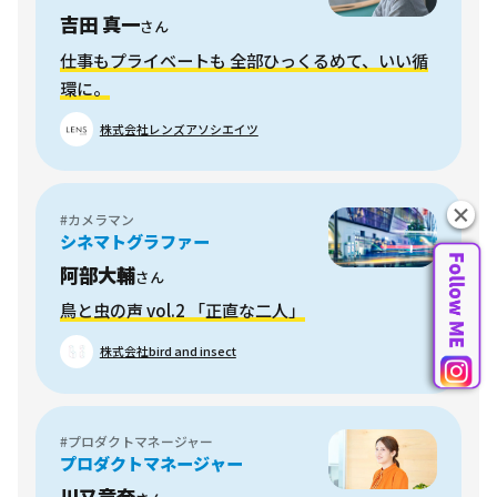
吉田 真一
さん
仕事もプライベートも 全部ひっくるめて、いい循
環に。
株式会社レンズアソシエイツ
#カメラマン
シネマトグラファー
阿部大輔
さん
鳥と虫の声 vol.2 「正直な二人」
株式会社bird and insect
#プロダクトマネージャー
プロダクトマネージャー
川又章奈