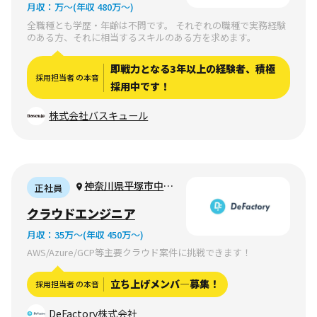
月収：
万〜
(年収 480万〜)
全職種とも学歴・年齢は不問です。 それぞれの職種で実務経験
のある方、それに相当するスキルのある方を求めます。
即戦力となる3年以上の経験者、積極
採用担当者 の本音
採用中です！
株式会社バスキュール
神奈川県平塚市中原
正社員
3-12-5（完全リモート
クラウドエンジニア
可）
月収：
35万〜
(年収 450万〜)
AWS/Azure/GCP等主要クラウド案件に挑戦できます！
立ち上げメンバ―募集！
採用担当者 の本音
DeFactory株式会社