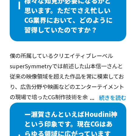
様々な知見が必要になるかと
かりした映画的な作品ではなく、プリミティブ
思います。ただでさえ忙しい
なボックスが街の中を行き交うような抽象的な
CG業界において、どのように
作品を制作していました。
習得していたのですか？
前職オムニバス・ジャパンでは、しっかりした
技術の土壌の上に優れたアートワークを発揮す
僕の所属しているクリエイティブレーベル
る先輩たちが数多く在籍していて、みっちり
superSymmetryでは前述した山本信一さんと
3DCGを教えていただきました。しかしなが
従来の映像領域を超えた作品を常に模索してお
ら、根本の映像の興味が違うところにあったた
り、広告分野や映画などのエンターテイメント
めモデリングやキャラクタアニメーションなど
の現場で培ったCG制作技術を余すことなく投
続きを読む
3DCGアーティストが当たり前に身に着けてい
入、投資しながら日本科学未来館での全天球、
る技術が伸び悩み、「使いにくい人材」になっ
ー瀬賀さんといえばHoudini神
球体映像作品を皮切りにあらゆるシーンで作品
ていた時期がありました。
という印象です。現在CGはあ
を制作してきました。映像メディアの過渡期に
そんな中オムニバス・ジャパンのクリエイティ
らゆる領域に広がっています