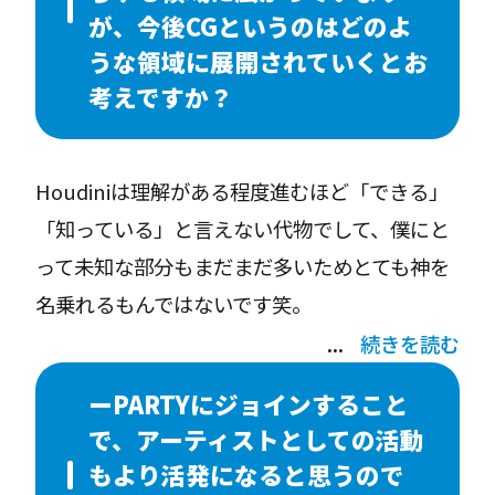
生まれた多様なデバイスでの作品需要が高まる
ブディレクター山本信一さんから「じゃあこう
が、今後CGというのはどのよ
さなか、電子音楽の祭典であるMUTEKには、
いうのは？」と企業CIのモーショングラフィッ
うな領域に展開されていくとお
日本、モントリオールと出演し、アーティスト
クスや、テレビ番組タイトルバックなどを紹介
考えですか？
としてパフォーマンスできたことが大きな転機
してもらい一緒に作るようになります。映像に
でした。とはいえ、現在の僕の知識はプリレン
おけるCGのパーツを作るのではなく、CGを作
Houdiniは理解がある程度進むほど「できる」
ダーをベースにした映像知識がメインのため、
りながら全体の演出を構築していく制作スタイ
「知っている」と言えない代物でして、僕にと
PARTYにジョインすることにより、多くの知見
ルを経験していきました。ちょうどその時期に
って未知な部分もまだまだ多いためとても神を
をアップデートしていけることが今の大きな楽
Houdiniというソフトウェアのプロシージャル
名乗れるもんではないです笑。
しみです。
なアプローチを学び、ミクロ視点とマクロ視点
続きを読む
を切り替えながらビジュアルに落とし込んでい
近年の僕の作品では科学データや抽象的な概念
く作業に没頭しました。そこで生まれた作品の
ーPARTYにジョインすること
の可視化、コンセプトとアルゴリズムの同期な
繋がりでミュージシャンや、アート分野など普
で、アーティストとしての活動
どをアートワークに取り入れたりしています。
段の業務とは違う文脈の人とお話する機会が増
もより活発になると思うので
また、空間そのものを映像として捉えることが