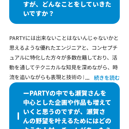
えたことも領域を広げることができた大きな要
すが、どんなことをしていきた
当たり前になり、リアル、バーチャルともに空
因だと思います。
いですか？
間としての映像表現が求められていることを実
感しています。3DCGアーティストの職能は、コ
PARTYには出来ないことはないんじゃないかと
ンピュータでジェネレートされた3次元座標を
思えるような優れたエンジニアと、コンセプチ
持つ立体空間を多様な媒介に最適化する感覚
ュアルに特化した方々が多数在籍しており、活
と、テックドリブンと切り離したところにある
動を通してテクニカルな知見を深めながら、時
普遍的な心の動きに着目したanimaを同時に設
流を追いながらも表現と技術のトレンドに左右
続きを読む
計できることが強く求められるのではないかと
されない作品の強度をどのように持たせるの
考えています。
ーPARTYの中でも瀬賀さんを
か、考えを深めていきたいと思っています。
中心とした企画や作品も増えて
いくと思うのですが、瀬賀さ
んの野望を叶えるためにはどの