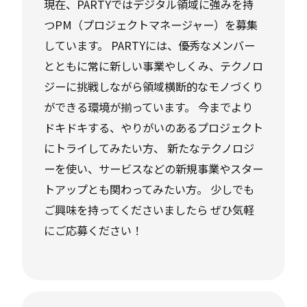
万座温泉と、元同僚のご実家が経営されている
現在、PARTYではデジタル領域に強みを持
つPM（プロジェクトマネージャー）を募集
福島のペンションで、年々、料理や温泉などの
しています。 PARTYには、優秀なメンバー
アフタースキーに楽しみが移っています。
とともに常に新しい事業やしくみ、テクノロ
ジーに挑戦しながら領域横断的なモノづくり
PARTYには部活動もいくつかあると聞いたの
ができる環境が揃っています。 今までより
で、ぜひメンバーとも一緒に行けたらと思いま
ドキドキする、やりがいのあるプロジェクト
す。
にトライしてみたい方、 新たなテクノロジ
ーを使い、サービスなどの新規事業やスター
トアップとも関わってみたい方。 少しでも
ご興味を持ってくださいましたら ぜひ気軽
にご応募ください！