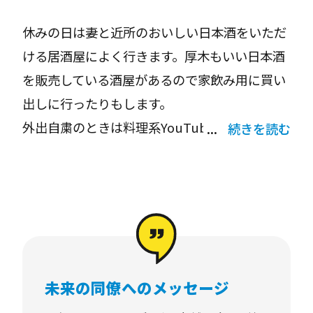
休みの日は妻と近所のおいしい日本酒をいただ
ける居酒屋によく行きます。厚木もいい日本酒
を販売している酒屋があるので家飲み用に買い
出しに行ったりもします。
外出自粛のときは料理系YouTuberをみながら
続きを読む
パスタのレパートリーを増やすことに力を入
れ、最近はアーリオオーリオにトマトを加えた
酸味のあるペペロンチーノを覚えました。
能動的な移動手段が好きなので、車とバイクを
運転することが休日の楽しみの一つです。
未来の同僚へのメッセージ
冬はスキーによく行きます。毎年必ず行くのは