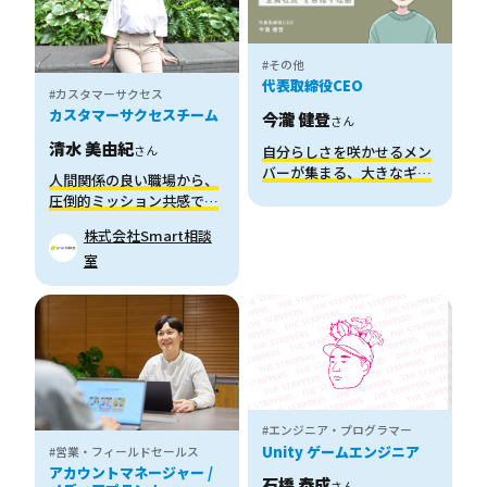
#その他
代表取締役CEO
#カスタマーサクセス
カスタマーサクセスチーム
今瀧 健登
さん
清水 美由紀
自分らしさを咲かせるメン
さん
バーが集まる、大きなギル
人間関係の良い職場から、
ドを。Z世代の企画屋さん
圧倒的ミッション共感で転
が“全員社長”を目指す理由
職した話
株式会社Smart相談
室
#エンジニア・プログラマー
Unity ゲームエンジニア
#営業・フィールドセールス
アカウントマネージャー /
石橋 泰成
さん