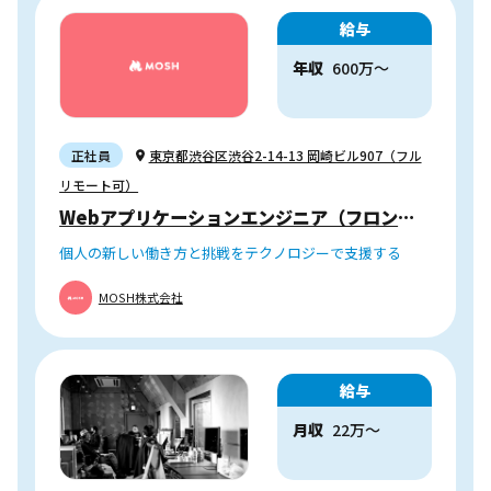
給与
年収
600
万
〜
正社員
東京都渋谷区渋谷2-14-13 岡崎ビル907（フル
リモート可）
Webアプリケーションエンジニア（フロントエンド / サーバーサイド）
個人の新しい働き方と挑戦をテクノロジーで支援する
MOSH株式会社
給与
月収
22万〜