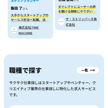
メディアプランナー
ダイレクトにユーザーの声
飯田 了
さん
を聞ける開発にやりがいを
大手からスタートアップの
感じてます
ザ・ストリッパーズ株
セールス担当へ転職。活動
の幅が広がり成長を実感。
式会社
株式会社TIME
MACHINE
職種で探す
一覧
サクサク仕事探しはスタートアップやベンチャー、ク
リエイティブ業界の仕事探しに特化した求人サービス
です。