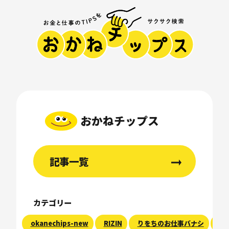
おかねチップス
記事一覧
カテゴリー
okanechips-new
RIZIN
りをちのお仕事バナシ
現