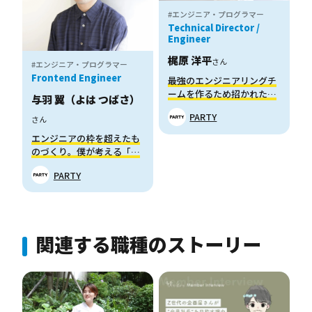
#エンジニア・プログラマー
Technical Director /
Engineer
梶原 洋平
さん
#エンジニア・プログラマー
Frontend Engineer
最強のエンジニアリングチ
ームを作るため招かれた、
与羽 翼（よは つばさ）
テクニカルディレクターの
PARTY
さん
お話
エンジニアの枠を超えたも
のづくり。僕が考える「未
来の体験の生み出し方」と
PARTY
は
関連する職種のストーリー